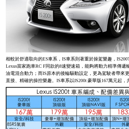
相較於舒適取向的ES車系，IS車系則著重於操駕樂趣，IS200T搭
Lexus當家跑車RC F同款的8速變速箱，能夠將動力精準傳遞輸出
油電混合動力；而IS原本的後輪驅動設定，更為駕駛者帶來
直接、精確的操控樂趣。IS車系以IS200t 豪華版167萬元