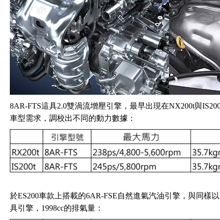
8AR-FTS這具2.0雙渦流增壓引擎，最早出現在NX200t與IS20
車型需求，調校出不同的動力數據：
於ES200車款上搭載的6AR-FSE自然進氣汽油引擎，與同樣以舒適
具引擎，1998cc的排氣量：