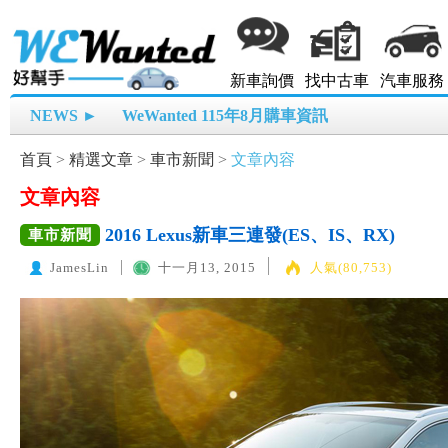
新車詢價
找中古車
汽車服務
NEWS ►
WeWanted 115年8月購車資訊
首頁
>
精選文章
>
車市新聞
>
文章內容
文章內容
2016 Lexus新車三連發(ES、IS、RX)
車市新聞
JamesLin
十一月13, 2015
人氣(80,753)