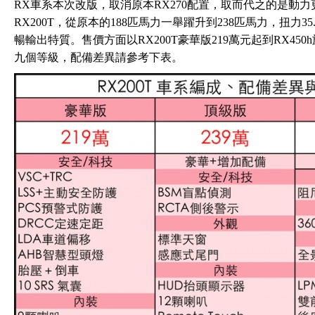
RX車系本次改版，取消原本RX270配置，取而代之的是動力更
RX200T，從原本的188匹馬力一舉躍升到238匹馬力，扭力3
暢輸出特質。售價方面以RX200T豪華版219萬元起到RX450h
九個等級，配備差異請參考下表。