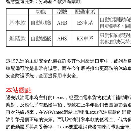
智慧型遠光燈：分為基本款與進階款
這些先進的主動安全配備在許多其他同級進口車中，被列為選購配
準配備可說是非常有誠意。而在今年底將推出更高階的休旅車L
安全防護系統，全面提昇用車安全。
本站觀點
過去以油電車為主打的Lexus，經歷油電車貨物稅減半補助
應對，反應似乎有點慢半拍，導致在上半年度銷售量節節衰退。
再次熱絡起來，在WeWanted網站上詢問Lexus汽油車款的
油引擎是個正確的決策。而以汽油引擎車款的低稅金、低售價
的後勤體系與高妥善率，Lexus要重獲消費者青睞而帶動全