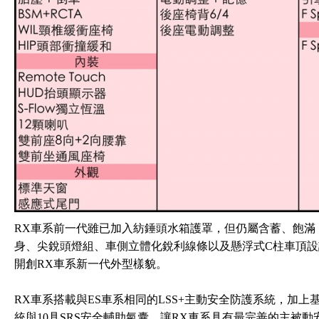
RX車系前一代雖已加入紡錘頭水箱護罩，但仍屬含蓄、飽滿
身、尖銳頭燈組、車側立體化銳利線條以及懸浮式C柱車頂設
開創RX車系新一代外型樣貌。
RX車系搭載與ES車系相同的LSS+主動安全防護系統，加上
統與10具SRS安全輔助氣囊，讓RX車系具有最完善的主被動