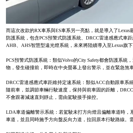
而這次改款的RX車系與ES車系另一亮點，就是導入了Lexus最新主打的LS
防護系統，包含PCS預警式防護系統、DRCC雷達感應式車
AHB、AHS智慧型遠光燈系統，未來將陸續導入至Lexus旗
PCS預警式防護系統：類似Volvo的City Safety都會
物，發生碰撞前，即時在中央螢幕上發出警示，並在緊急煞
DRCC雷達感應式車距維持定速系統：類似ACC自動跟車系
隨前車，並調節車輛行駛速度，保持與前車固的距離，DRCC
不會跟著減速直到靜止，需由駕駛接手操控。
LDA車道偏離警示系統：若駕駛未打方向燈且偏離車道時，
車道，並且同時施予方向盤反向力道，拉回原本行駛路線。需在