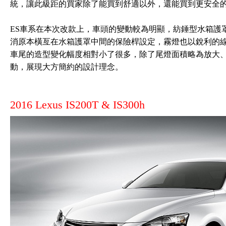
統，讓此級距的買家除了能買到舒適以外，還能買到更安全
ES車系在本次改款上，車頭的變動較為明顯，紡錘型水箱護
消原本橫亙在水箱護罩中間的保險桿設定，霧燈也以銳利的
車尾的造型變化幅度相對小了很多，除了尾燈面積略為放大
動，展現大方簡約的設計理念。
2016 Lexus IS200T & IS300h