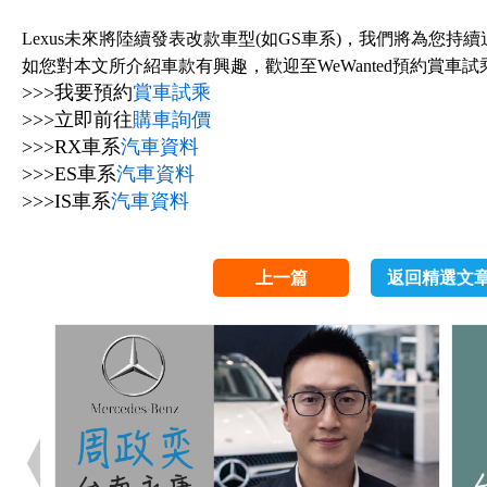
Lexus未來將陸續發表改款車型(如GS車系)，我們將為您持續
如您對本文所介紹車款有興趣，歡迎至WeWanted預約賞車
>>>我要預約
賞車試乘
>>>立即前往
購車詢價
>>>RX車系
汽車資料
>>>ES車系
汽車資料
>>>IS車系
汽車資料
上一篇
返回精選文