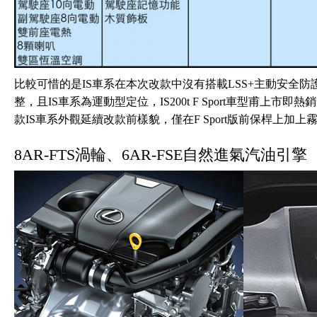
比較可惜的是IS車系在本次改款中沒有搭載LSS+主動安全防
整，且IS車系為運動型定位，IS200t F Sport車型甫上
款IS車系外觀延續改款前樣貌，僅在F Sport版前保桿上加
8AR-FTS渦輪、6AR-FSE自然進氣汽油引擎