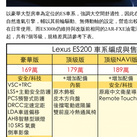
以豪華大型房車為定位的ES車系，強調大空間舒適性，因此在動力配
自然進氣引擎，輔以其前輪驅動、無傳動軸的設定，營造出
在日常使用。而ES300h仍維持與改版前相同的2AR-FXE油電
起，共有7個等級，規格差異請參考下表。