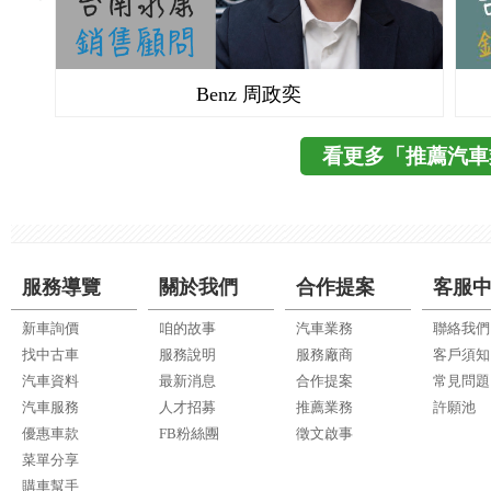
Benz 周政奕
看更多「推薦汽車
服務導覽
關於我們
合作提案
客服
新車詢價
咱的故事
汽車業務
聯絡我們
找中古車
服務說明
服務廠商
客戶須知
汽車資料
最新消息
合作提案
常見問題
汽車服務
人才招募
推薦業務
許願池
優惠車款
FB粉絲團
徵文啟事
菜單分享
購車幫手