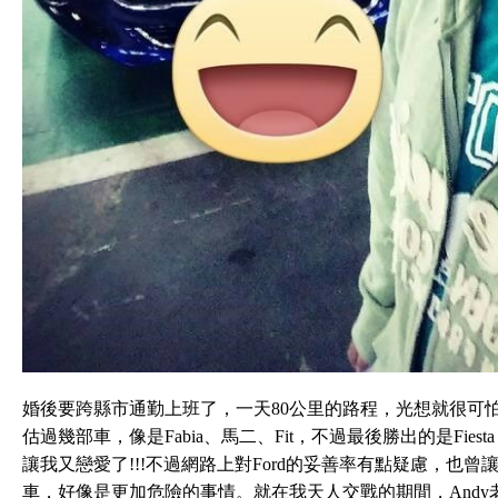
婚後要跨縣市通勤上班了，一天80公里的路程，光想就很可
估過幾部車，像是Fabia、馬二、Fit，不過最後勝出的是Fies
讓我又戀愛了!!!不過網路上對Ford的妥善率有點疑慮，也
車，好像是更加危險的事情。就在我天人交戰的期間，And