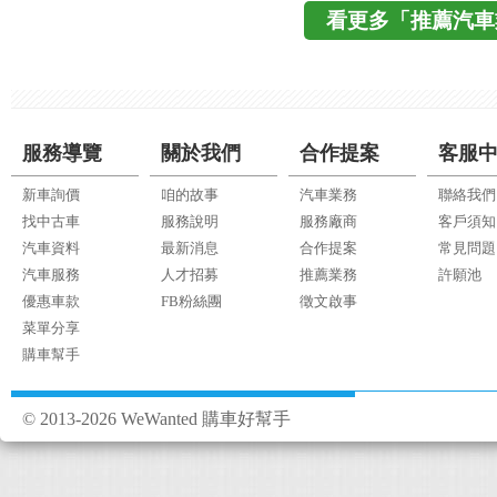
看更多「推薦汽車
服務導覽
關於我們
合作提案
客服
新車詢價
咱的故事
汽車業務
聯絡我們
找中古車
服務說明
服務廠商
客戶須知
汽車資料
最新消息
合作提案
常見問題
汽車服務
人才招募
推薦業務
許願池
優惠車款
FB粉絲團
徵文啟事
菜單分享
購車幫手
© 2013-2026 WeWanted 購車好幫手