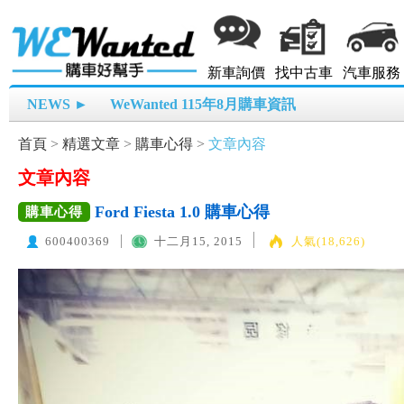
新車詢價
找中古車
汽車服務
NEWS ►
WeWanted 115年8月購車資訊
首頁
>
精選文章
>
購車心得
>
文章內容
文章內容
Ford Fiesta 1.0 購車心得
購車心得
600400369
十二月15, 2015
人氣(18,626)