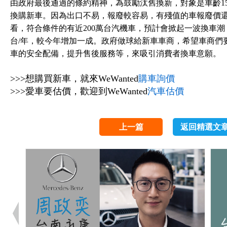
由政府最後通過的條約精神，為鼓勵汰舊換新，對象是車齡1
換購新車。因為出口不易，報廢較容易，有殘值的車報廢價還
看，符合條件的有近200萬台汽機車，預計會掀起一波換車潮
台/年，較今年增加一成。政府做球給新車車商，希望車商們
車的安全配備，提升售後服務等，來吸引消費者換車意願。
>>>想購買新車，就來WeWanted
購車詢價
>>>愛車要估價，歡迎到WeWanted
汽車估價
上一篇
返回精選文