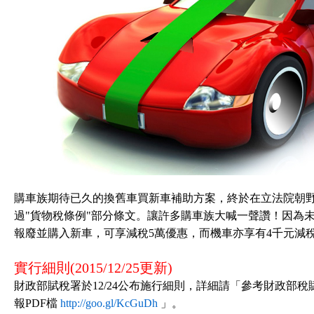
購車族期待已久的換舊車買新車補助方案，終於在立法院朝野立委
過"貨物稅條例"部分條文。讓許多購車族大喊一聲讚！因為
報廢並購入新車，可享減稅5萬優惠，而機車亦享有4千元減
實行細則(2015/12/25更新)
財政部賦稅署於12/24公布施行細則，詳細請「參考財政部
報PDF檔
http://goo.gl/KcGuDh
」。