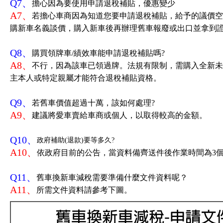
Q7、
擔心因為要使用申請退稅補貼，優惠變少
A7、
若擔心車商因為知道您要申請退稅補貼，給予的議價空間變
購新車名義談價，購入新車後再辦理舊車報廢或出口並拿到
Q8、
購買領牌車/績效車能申請退稅補貼嗎?
A8、
不行，因為該車已領過牌。法規有限制，需購入全新未
主本人或特定親屬才能符合退稅補貼資格。
Q9、
若舊車價值超過十萬，該如何處理?
A9、
建議將愛車賣給車商或個人，以取得較高的金額。
Q10、
政府補助(退款)要等多久
?
A10、
依政府目前的公告，當資料備齊送件後作業時間為3個
Q11、
舊車換新車減稅需要準備什麼文件資料呢？
A11、
所需文件資料請參考下圖。