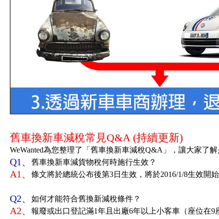
舊車換新車減稅常見Q&A (持續更新)
WeWanted為您整理了「舊車換新車減稅Q&A」，讓大家
Q1、
舊車換新車減貨物稅何時施行生效？
A1、
條文將於總統公布後第3日生效，將於2016/1/8生效開
Q2、
如何才能符合舊換新減稅條件？
A2、
報廢或出口登記滿1年且出廠6年以上小客車（座位在9