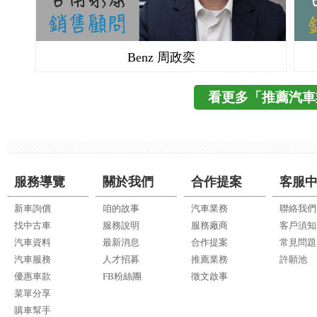
Benz 周政奕
看更多「推薦汽車
服務導覽
關於我們
合作提案
客服
新車詢價
咱的故事
汽車業務
聯絡我們
找中古車
服務說明
服務廠商
客戶須知
汽車資料
最新消息
合作提案
常見問題
汽車服務
人才招募
推薦業務
許願池
優惠車款
FB粉絲團
徵文啟事
菜單分享
購車幫手