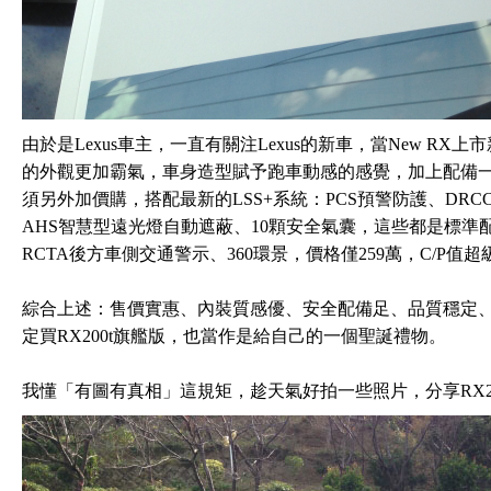
由於是Lexus車主，一直有關注Lexus的新車，當New R
的外觀更加霸氣，車身造型賦予跑車動感的感覺，加上配備一直
須另外加價購，搭配最新的LSS+系統：PCS預警防護、DR
AHS智慧型遠光燈自動遮蔽、10顆安全氣囊，這些都是標準配
RCTA後方車側交通警示、360環景，價格僅259萬，C/P值超
綜合上述：售價實惠、內裝質感優、安全配備足、品質穩定
定買RX200t旗艦版，也當作是給自己的一個聖誕禮物。
我懂「有圖有真相」這規矩，趁天氣好拍一些照片，分享RX20