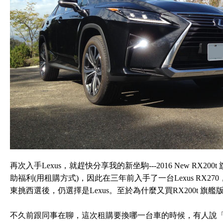
再次入手Lexus，就趕快分享我的新坐駒---2016 New RX
助福利(用租購方式)，因此在三年前入手了一台Lexus RX
東挑西選後，仍選擇是Lexus。至於為什麼又買RX200t 旗
不久前跟同事在聊，這次租購要換哪一台車的時候，有人說「