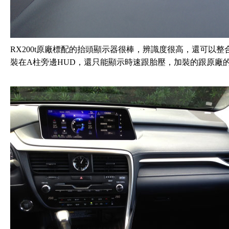
RX200t原廠標配的抬頭顯示器很棒，辨識度很高，還可以
裝在A柱旁邊HUD，還只能顯示時速跟胎壓，加裝的跟原廠