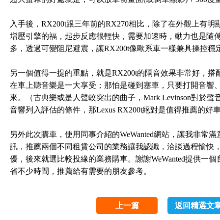
入手後，RX200t跟三年前的RX270相比，除了在外觀上
增壓引擎的福，起步反應很輕快，需要加速時，動力也是隨
多，透過可變阻尼避震，讓RX200t像歐系車一樣兼具操控
另一個值得一提的重點，就是RX200t的隔音效果非常好，搭配Ma
在車上聽音樂是一大享受；那怕是碰到塞車，只要打開音響
來。（古典樂或是人聲較突出的曲子，Mark Levinson
音響列入評估的條件，那Lexus RX200t絕對是值得推薦的好
另外此次購車，使用同事介紹的WeWanted網站，讓我非
訊，推薦兩個不同租賃公司的業務讓我認識，洽談過程愉快
優，後來就選比較投緣的業務購車。謝謝WeWanted提供
省不少時間，推薦給有需要的朋友參考。
上一篇
返回精選文