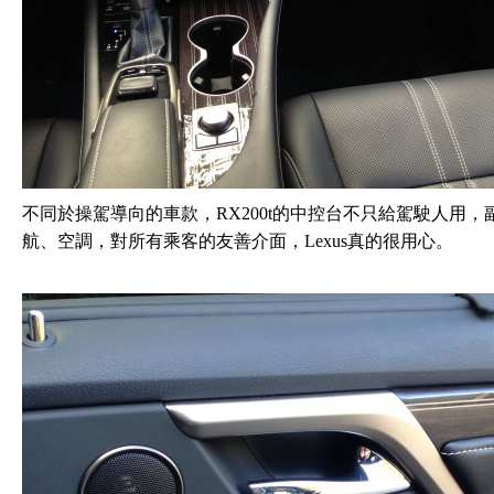
不同於操駕導向的車款，RX200t的中控台不只給駕駛人用
航、空調，對所有乘客的友善介面，Lexus真的很用心。