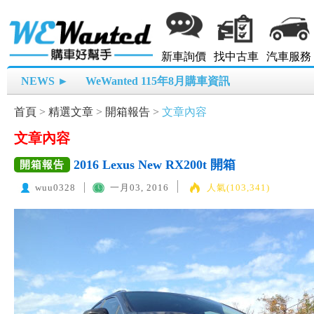
新車詢價
找中古車
汽車服務
NEWS ►
WeWanted 115年8月購車資訊
首頁
>
精選文章
>
開箱報告
>
文章內容
文章內容
2016 Lexus New RX200t 開箱
開箱報告
wuu0328
一月03, 2016
人氣(103,341)