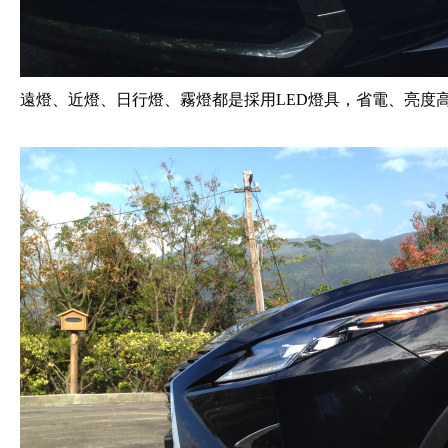
遠燈、近燈、日行燈、霧燈都是採用LED燈具，省電、亮度