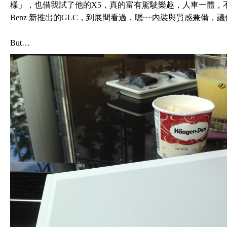
樣」，也借我試了他的X5，真的富有駕駛樂趣，人車一體，
Benz 新推出的GLC，到展間看過，嗯~~內裝與質感兼備
But…