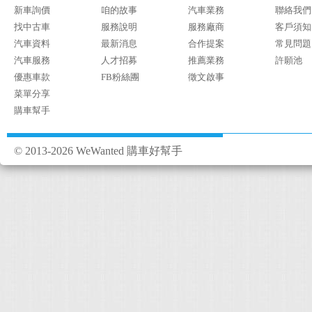
新車詢價
咱的故事
汽車業務
聯絡我們
找中古車
服務說明
服務廠商
客戶須知
汽車資料
最新消息
合作提案
常見問題
汽車服務
人才招募
推薦業務
許願池
優惠車款
FB粉絲團
徵文啟事
菜單分享
購車幫手
© 2013-2026 WeWanted 購車好幫手