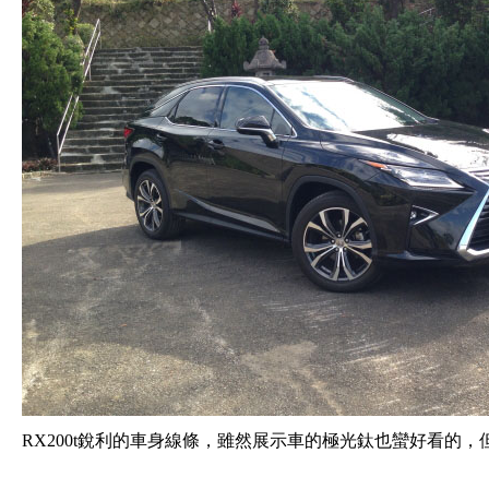
RX200t銳利的車身線條，雖然展示車的極光鈦也蠻好看的