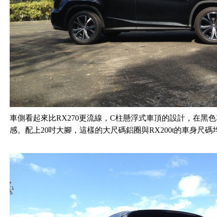
車側看起來比RX270更流線，C柱懸浮式車頂的設計，在黑
感。配上20吋大腳，這樣的大尺碼鋁圈與RX200t的車身尺碼