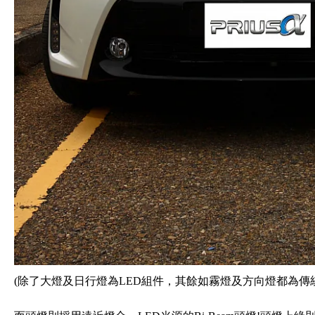
(除了大燈及日行燈為LED組件，其餘如霧燈及方向燈都為傳