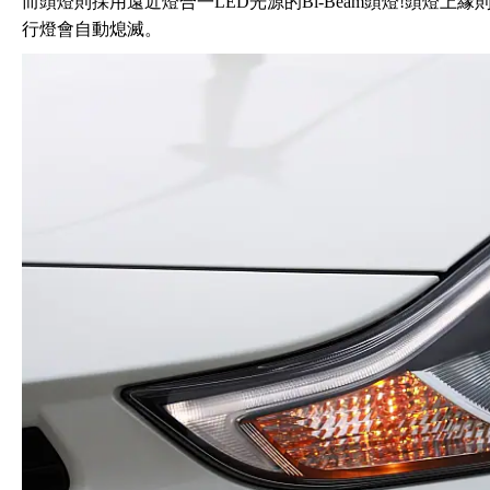
而頭燈則採用遠近燈合一LED光源的Bi-Beam頭燈!頭燈
行燈會自動熄滅。