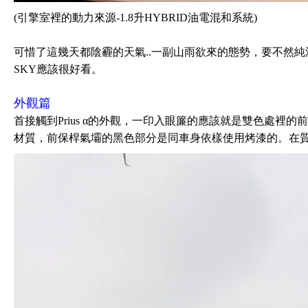
(引擎室裡的動力來源-1.8升HYBRID油電混和系統)
可惜了這幾天都陰霾的天氣..一副山雨欲來的態勢，要不然純淨的風
SKY應該很好看。
外觀篇
首接觸到Prius α的外觀，一印入眼簾的應該就是雙色處裡
材質，前保桿氣壩的黑色部分是同車身依樣使用烤漆的。在