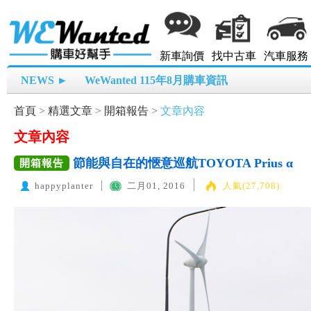
新車詢價
找中古車
汽車服務
NEWS ►
WeWanted 115年8月購車資訊
首頁
>
精選文章
>
開箱報告
>
文章內容
文章內容
節能與自在的愜意巡航TOYOTA Prius α
開箱報告
happyplanter
二月01, 2016
人氣(27,708)