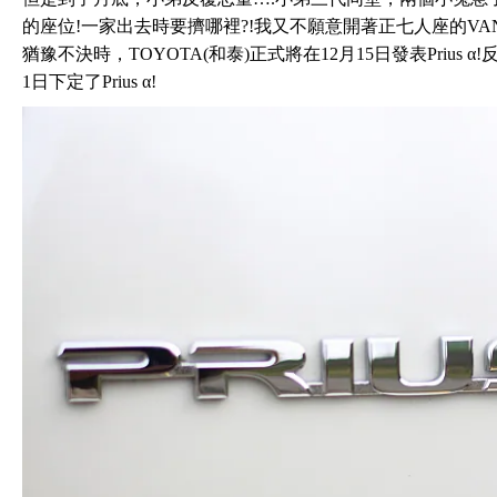
的座位!一家出去時要擠哪裡?!我又不願意開著正七人座的VA
猶豫不決時，TOYOTA(和泰)正式將在12月15日發表Prius α
1日下定了Prius α!