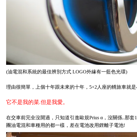
(油電混和系統的最佳辨別方式 LOGO外緣有一藍色光環)
理由很簡單，上個十年跟未來的十年，5+2人座的轎旅車就是
它不是我的菜.但是我愛。
在交車前完全沒開過，只知道引進歐規Prius α，沒關係..那套1.8
團油電混和車種用的都一樣，差在電池改用鋰離子電池!