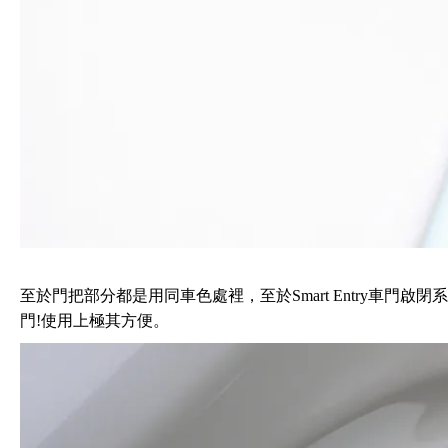
至於門把部分都是用同車色處裡，至於Smart Entry車門
門!使用上極其方便。