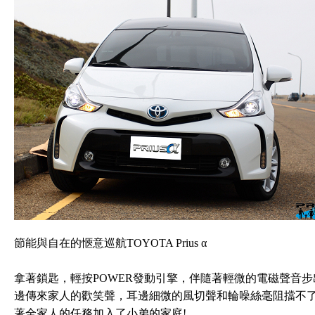
節能與自在的愜意巡航TOYOTA Prius α
拿著鎖匙，輕按POWER發動引擎，伴隨著輕微的電磁聲音
邊傳來家人的歡笑聲，耳邊細微的風切聲和輪噪絲毫阻擋不了孩子
著全家人的任務加入了小弟的家庭!