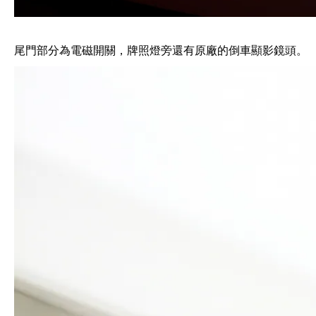
尾門部分為電磁開關，牌照燈旁還有原廠的倒車顯影鏡頭。