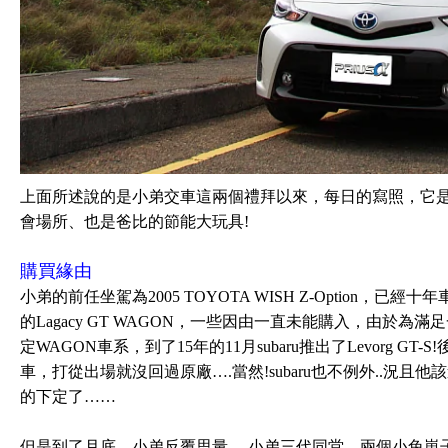
上面所述說的是小弟交車這兩個禮拜以來，每日的寫照，它
會場所、也是爸比的節能大玩具!
購買緣由
小弟的前任坐駕為2005 TOYOTA WISH Z-Option，已經
的Lagacy GT WAGON，一些因由一直未能購入，由於
定WAGON車系，到了15年的11月subaru推出了Levorg 
車，打從出場就沒回過原廠….當然!subaru也不例外..況且
的下定了……
但是到了月底，小弟反覆思量….小弟三代同堂，兩個小兔崽