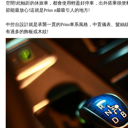
空間!此軸距的休旅車，都會使用輕盈好停車，出外搭乘很便
節能最放心!這就是Prius α最吸引人的地方!
中控台設計就是承襲一貫的Prius車系風格，中置儀表、髮
有過多的飾板或木紋!