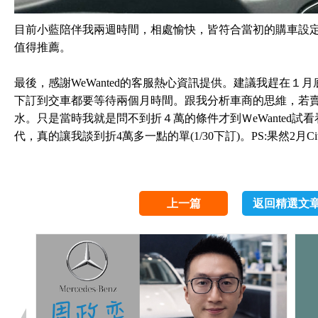
目前小藍陪伴我兩週時間，相處愉快，皆符合當初的購車設定
值得推薦。
最後，感謝WeWanted的客服熱心資訊提供。建議我趕在１月底前
下訂到交車都要等待兩個月時間。跟我分析車商的思維，若
水。只是當時我就是問不到折４萬的條件才到ＷeWanted
代，真的讓我談到折4萬多一點的單(1/30下訂)。PS:果然2月Ci
上一篇
返回精選文