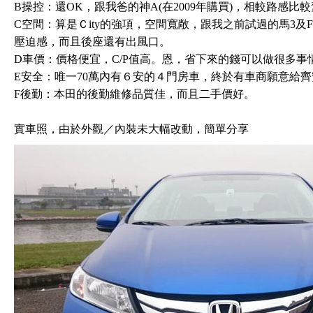
B操控：還OK，跟我爸的神A(在2009年購買)，相較路感比
C空間：算是Ｃity的強項，空間寬敞，跟我之前試過的馬3及
壓迫感，而且後座還有出風口。
D車價：價格便宜，C/P值高。恩，省下來的錢可以做很多事
E安全：唯一70萬內有６安的４門房車，終於有車商願意給
F後勤：本田的後勤維修品質佳，而且二手價好。
實車照，由於外觀／內裝未大幅改動，簡單分享