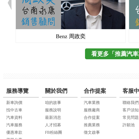
Benz 周政奕
看更多「推薦汽車
服務導覽
關於我們
合作提案
客服
新車詢價
咱的故事
汽車業務
聯絡我們
找中古車
服務說明
服務廠商
客戶須知
汽車資料
最新消息
合作提案
常見問題
汽車服務
人才招募
推薦業務
許願池
優惠車款
FB粉絲團
徵文啟事