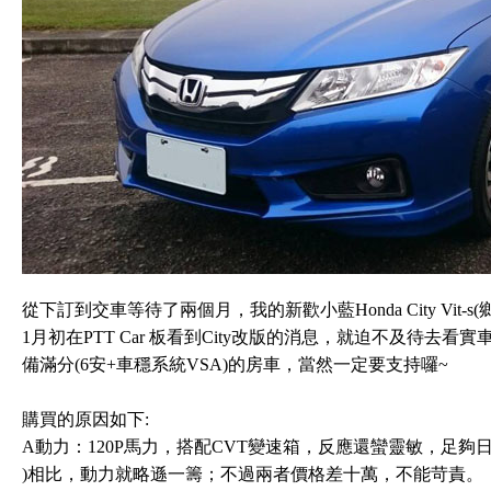
從下訂到交車等待了兩個月，我的新歡小藍Honda City Vit
1月初在PTT Car 板看到City改版的消息，就迫不及待去看
備滿分(6安+車穩系統VSA)的房車，當然一定要支持囉~
購買的原因如下:
A動力：120P馬力，搭配CVT變速箱，反應還蠻靈敏，足夠
)相比，動力就略遜一籌；不過兩者價格差十萬，不能苛責。