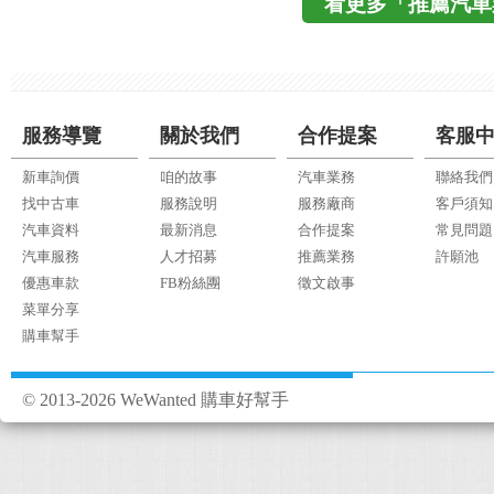
看更多「推薦汽車
服務導覽
關於我們
合作提案
客服
新車詢價
咱的故事
汽車業務
聯絡我們
找中古車
服務說明
服務廠商
客戶須知
汽車資料
最新消息
合作提案
常見問題
汽車服務
人才招募
推薦業務
許願池
優惠車款
FB粉絲團
徵文啟事
菜單分享
購車幫手
© 2013-2026 WeWanted 購車好幫手