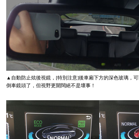
▲自動防止炫後視鏡，[特別注意]後車廂下方的深色玻璃，
倒車鏡頭了，但視野更開闊絕不是壞事！