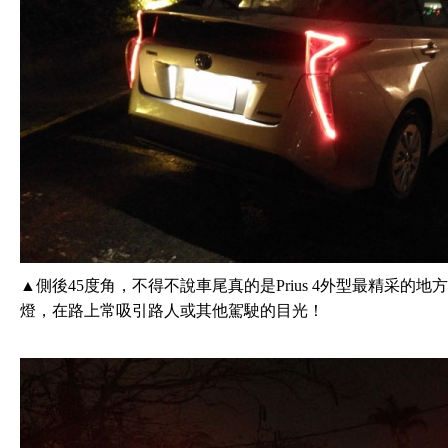
▲側後45度角，不得不說車尾真的是Prius 4外型最精采
燈，在路上常吸引路人或其他駕駛的目光！