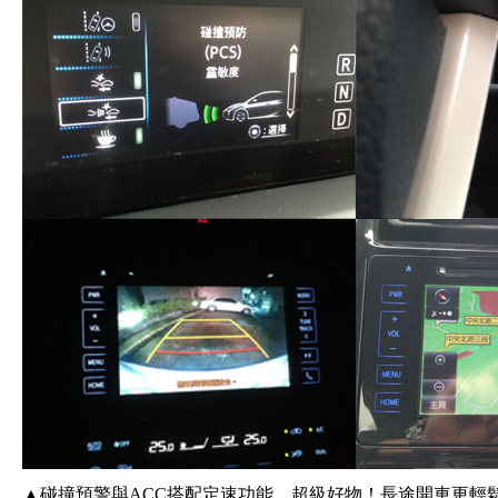
▲碰撞預警與ACC搭配定速功能，超級好物！長途開車更輕