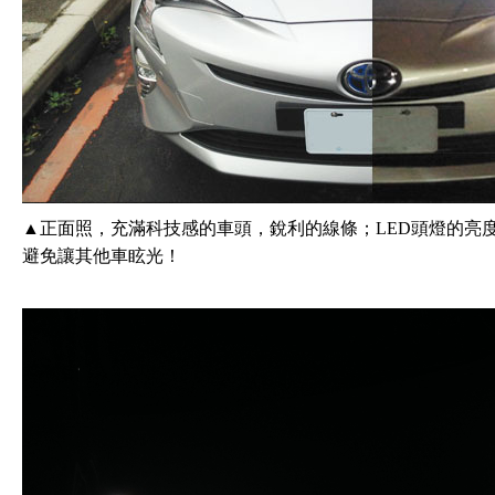
▲正面照，充滿科技感的車頭，銳利的線條；LED頭燈的亮
避免讓其他車眩光！