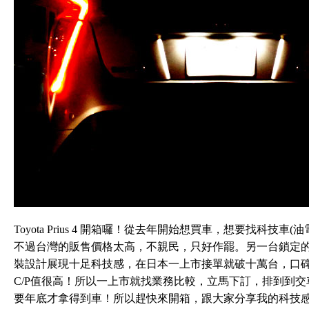
Toyota Prius 4 開箱囉！從去年開始想買車，想要找科技車
不過台灣的販售價格太高，不親民，只好作罷。另一台鎖定的就是To
裝設計展現十足科技感，在日本一上市接單就破十萬台，口碑好
C/P值很高！所以一上市就找業務比較，立馬下訂，排到到
要年底才拿得到車！所以趕快來開箱，跟大家分享我的科技