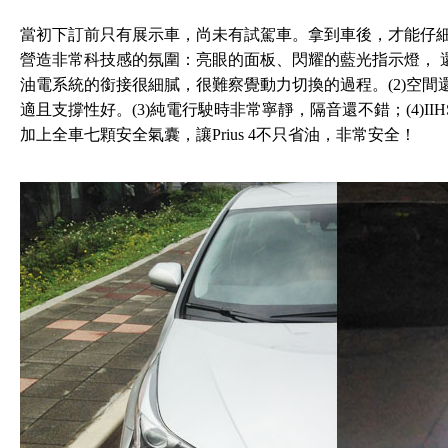
當初下訂前只有展示車，尚未有試駕車。拿到車後，才能仔
營造非常科技感的氛圍：亮眼的面板、閃耀的藍光指示燈， 還
油電系統的銜接很細膩，很難察覺動力切換的過程。(2)空間還
適且支撐性好。(3)純電行駛時非常寧靜，隔音還不錯；(4)II
加上全車七顆安全氣囊，讓Prius 4不只省油，非常安全！