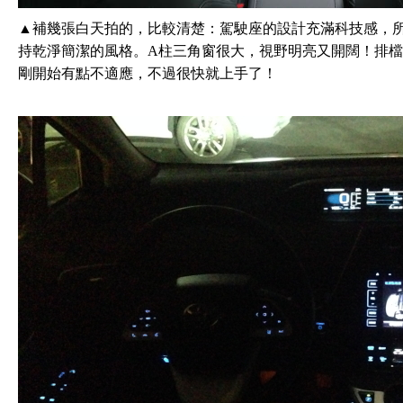
▲補幾張白天拍的，比較清楚：駕駛座的設計充滿科技感，
持乾淨簡潔的風格。A柱三角窗很大，視野明亮又開闊！排
剛開始有點不適應，不過很快就上手了！