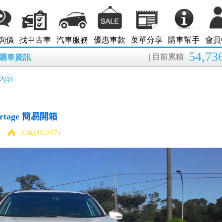
詢價
找中古車
汽車服務
優惠車款
菜單分享
購車幫手
會員
54,73
| 目前累積
8月購車資訊
內容
portage 簡易開箱
人氣(30,967)