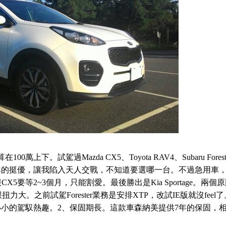
下。試駕過Mazda CX5、Toyota RAV4、Subaru Foreste
開過都真的挺優，讓我陷入天人交戰，不知道要選哪一台。不過急用車
5要等2~3個月，只能割愛。最後勝出是Kia Sportage。兩個
力跟扭力大。之前試駕Forester業務是安排XTP，改試IE版就沒feel
足我小小的駕馭熱趣。2、保固期長。這款車森納美提供7年的保固，