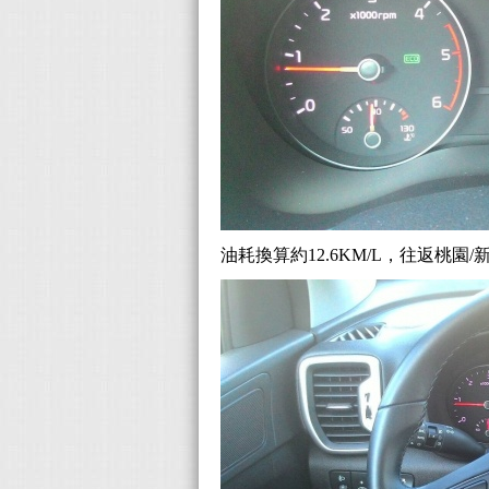
油耗換算約12.6KM/L，往返桃園