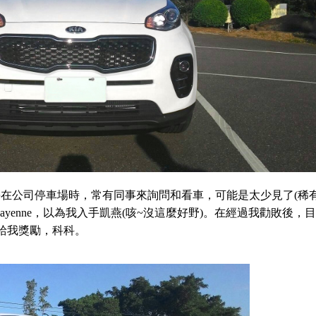
榮版後，停在公司停車場時，常有同事來詢問和看車，可能是太少見了(稀
e Cayenne，以為我入手凱燕(咳~沒這麼好野)。在經過我勸敗後，
給我獎勵，科科。