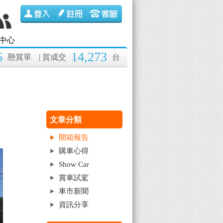
中心
6
14,273
懸賞單
| 賀成交
台
文章分類
開箱報告
購車心得
Show Car
賞車試駕
車市新聞
資訊分享