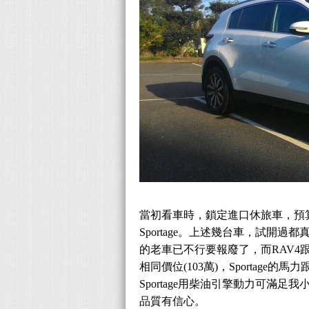
當初看車時，鎖定進口休旅車，預算在100萬上
Sportage。上述幾台車，試
的老車已不行要報廢了，而RAV4跟CX
相同價位(103萬)，Sportage的馬
Sportage用柴油引擎動力可滿
品質有信心。