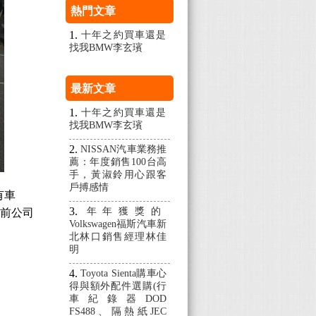
熱門文章
十年之約買車還是
找我BMW李玄璸
最新文章
十年之約買車還是
找我BMW李玄璸
NISSAN汽車業務推
薦：年度銷售100台高
手，黃淑鈴用心跟客
戶搏感情
有車
年年獲獎的
目前公司
Volkswagen福斯汽車新
北林口銷售經理林佳
明
Toyota Sienta購車心
得與額外配件選購(行
車紀錄器DOD
FS488、隔熱紙JEC