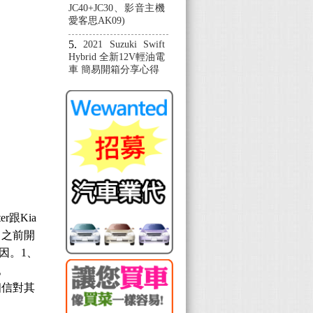
JC40+JC30、影音主機
愛客思AK09)
2021 Suzuki Swift
Hybrid 全新12V輕油電
車 簡易開箱分享心得
r跟Kia
，之前開
原因。1、
了。
相信對其