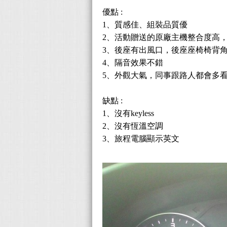
優點 :
1、質感佳、組裝品質優
2、活動贈送的原廠主機整合度高
3、後座有出風口，後座座椅椅背
4、隔音效果不錯
5、外觀大氣，同事跟路人都會多
缺點 :
1、沒有keyless
2、沒有恆溫空調
3、旅程電腦顯示英文