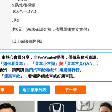
9.防炫後視鏡
10.6合一DVD
現金
共0元 （尚未確認金額，依照單據實支實付）
以上保險領牌另計
，由熱心會員分享，非WeWanted提供，僅做為參考資訊。
「
如何看菜單
」、「
菜單小常識
」與「
菜單常見Q&A
」。
/配件，請閱讀
熱門汽車配備(配件)選購排行榜
。
「
優惠車款
」，看領牌/績效車或好康車訊。
一筆
返回菜單列表
下一筆