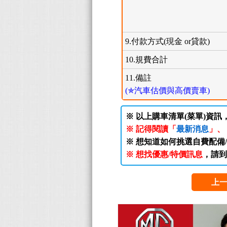
9.付款方式(現金 or貸款)
10.規費合計
11.備註
(✯汽車估價與高價賣車)
※ 以上購車清單(菜單)資訊
※ 記得閱讀「
最新消息
」、
※ 想知道如何挑選自費配備
※ 想找優惠/特價訊息
，請到
上