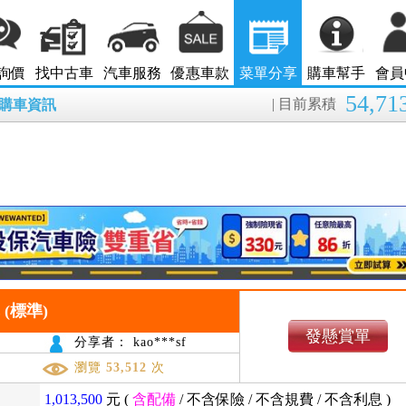
詢價
找中古車
汽車服務
優惠車款
菜單分享
購車幫手
會員
54,71
| 目前累積
8月購車資訊
單 (標準)
發懸賞單
分享者： kao***sf
瀏覽
53,512
次
1,013,500
元 (
含配備
/
不含保險
/
不含規費
/
不含利息
)