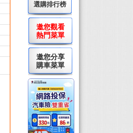
選購排行榜
邀您觀看
熱門菜單
邀您分享
購車菜單