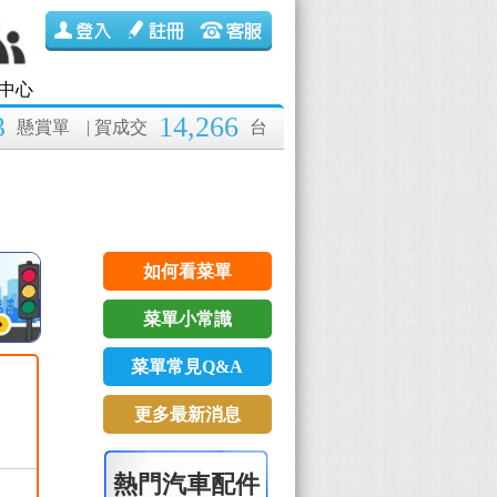
中心
3
14,266
懸賞單
| 賀成交
台
如何看菜單
菜單小常識
菜單常見Q&A
更多最新消息
熱門汽車配件