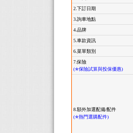
2.下訂日期
3.詢車地點
4.品牌
5.車款資訊
6.菜單類別
7.保險
(✯保險試算與投保優惠)
8.額外加選配備/配件
(✯熱門選購配件)