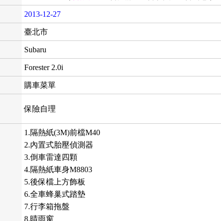
2013-12-27
臺北市
Subaru
Forester 2.0i
購車菜單
保險自理
1.隔熱紙(3M)前檔M40
2.內置式胎壓偵測器
3.倒車雷達四顆
4.隔熱紙車身M8803
5.後保檔上方飾板
6.全車蜂巢式踏墊
7.行李箱拖盤
8.晴雨窗