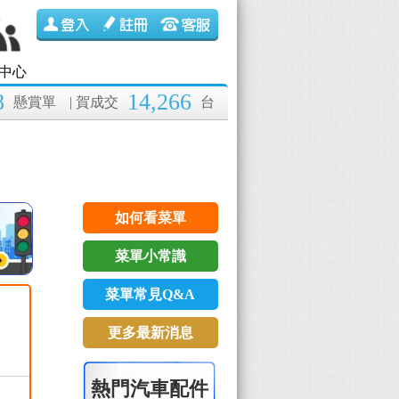
中心
8
14,266
懸賞單
| 賀成交
台
如何看菜單
菜單小常識
菜單常見Q&A
更多最新消息
熱門汽車配件