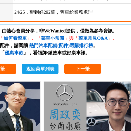
24/25，辦到好292萬，舊車給業務處理
，由熱心會員分享，非WeWanted提供，僅做為參考資訊。
「
如何看菜單
」、「
菜單小常識
」與「
菜單常見Q&A
」。
/配件，請閱讀
熱門汽車配備(配件)選購排行榜
。
「
優惠車款
」，看領牌/績效車或好康車訊。
一筆
返回菜單列表
下一筆