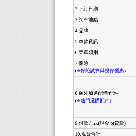
2.下訂日期
3.詢車地點
4.品牌
5.車款資訊
6.菜單類別
7.保險
(✯保險試算與投保優惠)
8.額外加選配備/配件
(✯熱門選購配件)
9.付款方式(現金 or貸款)
10.規費合計