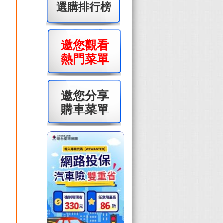
選購排行榜
邀您觀看
熱門菜單
邀您分享
購車菜單