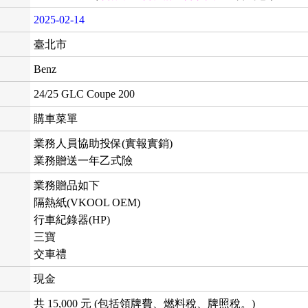
2025-02-14
臺北市
Benz
24/25 GLC Coupe 200
購車菜單
業務人員協助投保(實報實銷)
業務贈送一年乙式險
業務贈品如下
隔熱紙(VKOOL OEM)
行車紀錄器(HP)
三寶
交車禮
現金
共 15,000 元 (包括領牌費、燃料稅、牌照稅。)