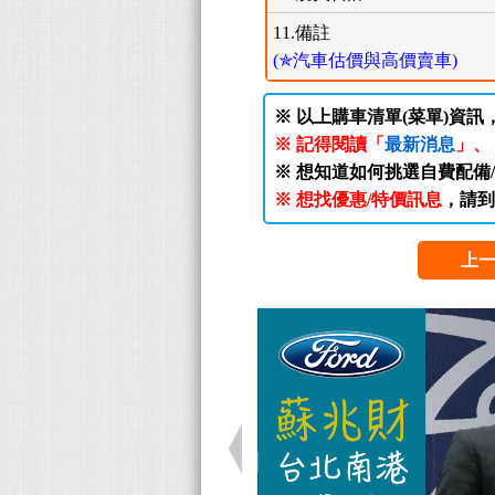
11.備註
(✯汽車估價與高價賣車)
※ 以上購車清單(菜單)資訊
※ 記得閱讀「
最新消息
」、
※ 想知道如何挑選自費配備
※ 想找優惠/特價訊息
，請到
上