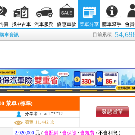
詢價
找中古車
汽車服務
優惠車款
菜單分享
購車幫手
會員
54,69
| 目前累積
8月購車資訊
 200 菜單 (標準)
發懸賞單
分享者： ach***12
瀏覽
11,442
次
2,920,000
元 (
含配備
/
含保險
/
含規費
/
不含利息
)