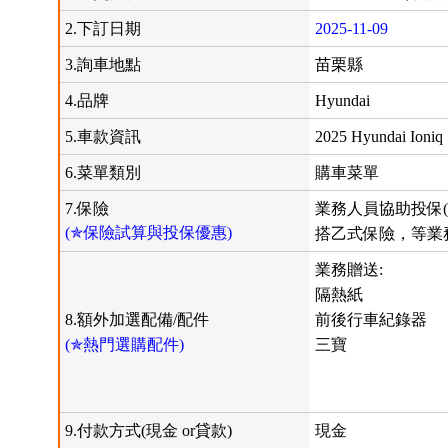
2.下訂日期
2025-11-09
3.詢車地點
苗栗縣
4.品牌
Hyundai
5.車款資訊
2025 Hyundai Ioniq
6.菜單類別
購車菜單
7.保險
業務人員協助投保(
(✯保險試算與投保優惠)
搭乙式保險，等業
業務贈送:
隔熱紙
8.額外加選配備/配件
前後行車紀錄器
(✯熱門選購配件)
三寶
9.付款方式(現金 or貸款)
現金