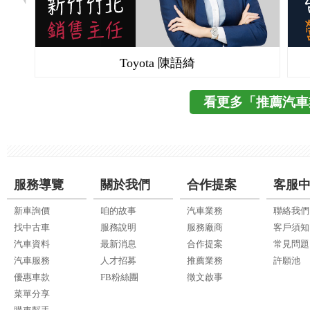
Toyota 陳語綺
看更多「推薦汽車
服務導覽
關於我們
合作提案
客服
新車詢價
咱的故事
汽車業務
聯絡我們
找中古車
服務說明
服務廠商
客戶須知
汽車資料
最新消息
合作提案
常見問題
汽車服務
人才招募
推薦業務
許願池
優惠車款
FB粉絲團
徵文啟事
菜單分享