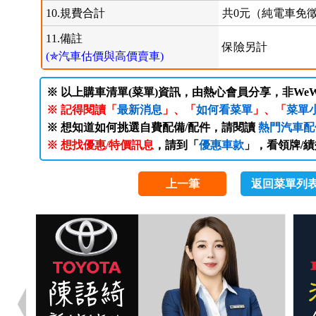
10.規費合計
共0元（純電車免徵
11.備註
保險另計
(✯汽車估價與高價賣車)
※ 以上購車清單(菜單)資訊，由熱心會員分享，非WeW
※ 記得閱讀「
最新消息
」、「
如何看菜單
」、「
菜單
※ 想知道如何挑選自費配備/配件，請閱讀
熱門汽車配
※ 想找優惠/特價訊息
，請到「
優惠車款
」，看領牌/
上一筆
返回菜單列