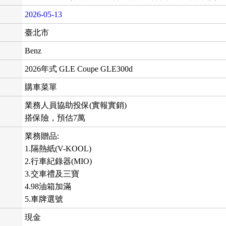
2026-05-13
臺北市
Benz
2026年式 GLE Coupe GLE300d
購車菜單
業務人員協助投保(實報實銷)
搭保險，預估7萬
業務贈品:
1.隔熱紙(V-KOOL)
2.行車紀錄器(MIO)
3.交車禮及三寶
4.98油箱加滿
5.車牌選號
現金