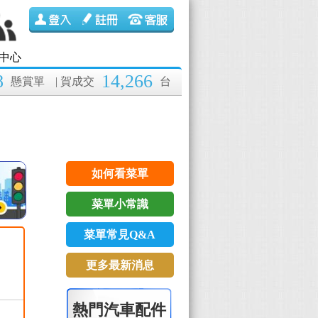
中心
8
14,266
懸賞單
| 賀成交
台
如何看菜單
菜單小常識
菜單常見Q&A
更多最新消息
熱門汽車配件