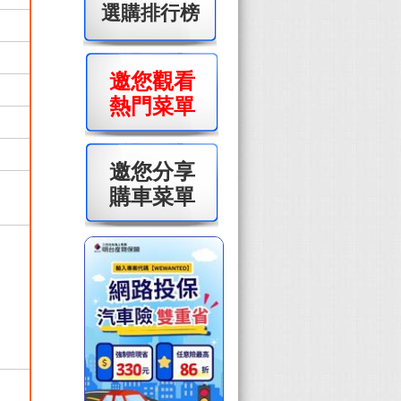
選購排行榜
邀您觀看
熱門菜單
邀您分享
購車菜單