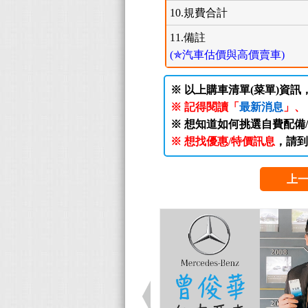
10.規費合計
11.備註
(✯汽車估價與高價賣車)
※ 以上購車清單(菜單)資訊
※ 記得閱讀「
最新消息
」、
※ 想知道如何挑選自費配備
※ 想找優惠/特價訊息
，請到
上