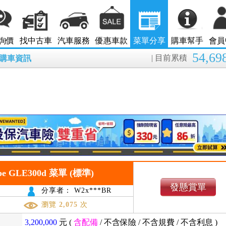
詢價
找中古車
汽車服務
優惠車款
菜單分享
購車幫手
會員
54,69
| 目前累積
8月購車資訊
pe GLE300d 菜單 (標準)
發懸賞單
分享者： W2x***BR
瀏覽
2,075
次
3,200,000
元 (
含配備
/
不含保險
/
不含規費
/
不含利息
)