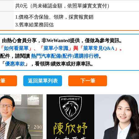
共0元（尚未確認金額，依照單據實支實付）
1.價格不含保險、領牌，採實報實銷
3.舊車給業務回估
，由熱心會員分享，非WeWanted提供，僅做為參考資訊。
「
如何看菜單
」、「
菜單小常識
」與「
菜單常見Q&A
」。
/配件，請閱讀
熱門汽車配備(配件)選購排行榜
。
「
優惠車款
」，看領牌/績效車或好康車訊。
一筆
返回菜單列表
下一筆