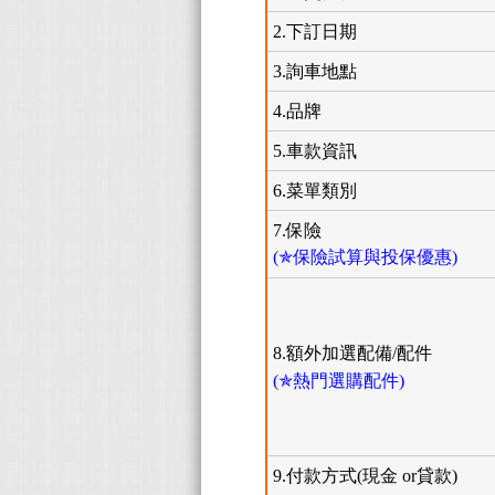
2.下訂日期
3.詢車地點
4.品牌
5.車款資訊
6.菜單類別
7.保險
(✯保險試算與投保優惠)
8.額外加選配備/配件
(✯熱門選購配件)
9.付款方式(現金 or貸款)