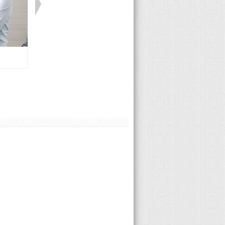
MG 蔡承哲