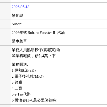
2026-05-18
彰化縣
Subaru
2026年式 Subaru Forester IL 汽油
購車菜單
業務人員協助投保(實報實銷)
等業務報價，預估4萬上下
業務贈送:
1.隔熱紙(FSK)
2.電子後視鏡(MIO)
3.鍍膜
4.三寶
5.e-Tag代辦
6.機油券(1~6萬公里保養時)