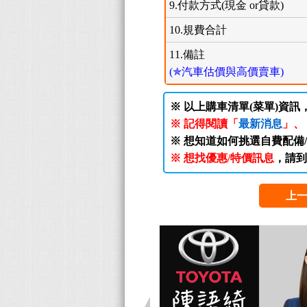
9.付款方式(現金 or貸款)
10.規費合計
11.備註
(✯汽車估價與高價賣車)
※ 以上購車清單(菜單)資訊
※ 記得閱讀「
最新消息
」、
※ 想知道如何挑選自費配備
※ 想找優惠/特價訊息
，請到
上