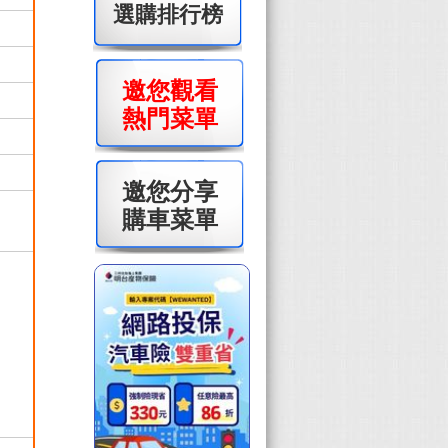
選購排行榜
邀您觀看
熱門菜單
邀您分享
購車菜單