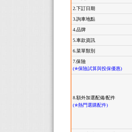
2.下訂日期
3.詢車地點
4.品牌
5.車款資訊
6.菜單類別
7.保險
(✯保險試算與投保優惠)
8.額外加選配備/配件
(✯熱門選購配件)