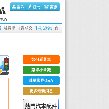
中心
8
14,266
懸賞單
| 賀成交
台
如何看菜單
菜單小常識
菜單常見Q&A
更多最新消息
熱門汽車配件