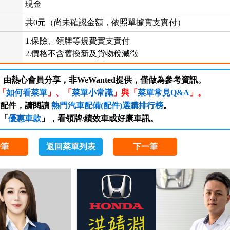
現金
共0元（尚未確認金額，依照單據實支實付）
1.保險、領牌等規費實支實付
2.價格不含舊換新及貨物稅減徵
，由熱心會員分享，非WeWanted提供，僅做為參考資訊。
「
如何看菜單
」、「
菜單小常識
」與「
菜單常見Q&A
」。
/配件，請閱讀
熱門汽車配備(配件)選購排行榜
。
「
優惠車款
」，看領牌/績效車或好康車訊。
一筆
返回菜單列表
下一筆