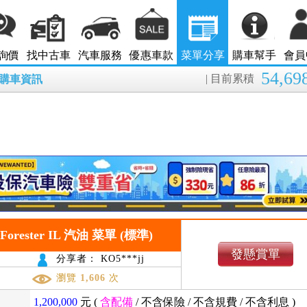
詢價
找中古車
汽車服務
優惠車款
菜單分享
購車幫手
會員
54,69
| 目前累積
8月購車資訊
 Forester IL 汽油 菜單 (標準)
發懸賞單
分享者： KO5***jj
瀏覽
1,606
次
1,200,000
元 (
含配備
/
不含保險
/
不含規費
/
不含利息
)