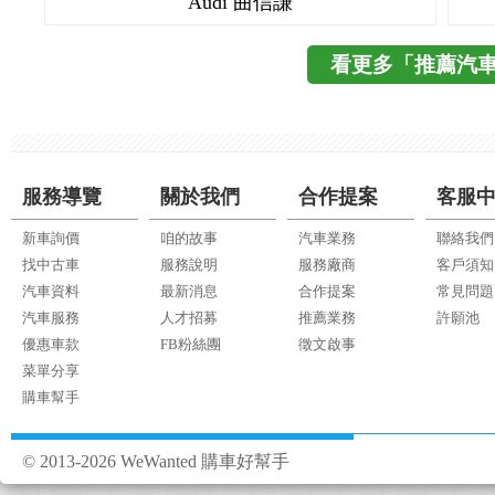
Audi 曲信謙
看更多「推薦汽
服務導覽
關於我們
合作提案
客服
新車詢價
咱的故事
汽車業務
聯絡我們
找中古車
服務說明
服務廠商
客戶須知
汽車資料
最新消息
合作提案
常見問題
汽車服務
人才招募
推薦業務
許願池
優惠車款
FB粉絲團
徵文啟事
菜單分享
購車幫手
© 2013-2026 WeWanted 購車好幫手