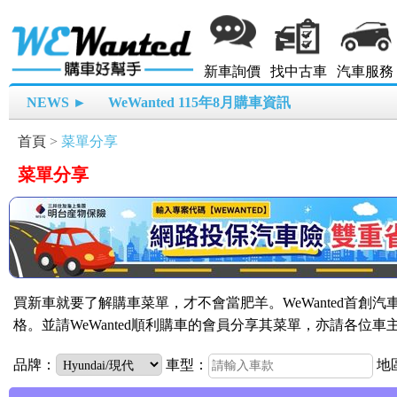
新車詢價
找中古車
汽車服務
NEWS ►
WeWanted 115年8月購車資訊
首頁
>
菜單分享
菜單分享
買新車就要了解購車菜單，才不會當肥羊。WeWanted首創
格。並請WeWanted順利購車的會員分享其菜單，亦請各位
品牌：
車型：
地