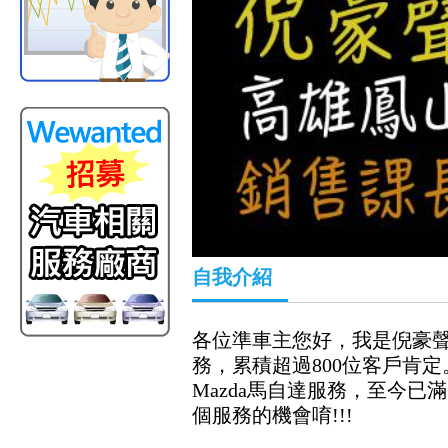
自我介紹
各位準車主您好，我是倪豪聲
務，累積超過800位客戶肯定。從
Mazda馬自達服務，至今已
個服務的機會唷!!!