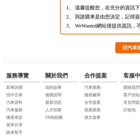
1、
溫馨提醒您，在充分的資訊下，
2、
與誰購車是由您決定，記得
3、
WeWanted網站僅提供資
回汽車
服務導覽
關於我們
合作提案
客服
新車詢價
咱的故事
汽車業務
聯絡我們
找中古車
服務說明
服務廠商
客戶須知
汽車資料
最新消息
合作提案
常見問題
汽車服務
人才招募
推薦業務
許願池
優惠車款
FB粉絲團
徵文啟事
菜單分享
購車幫手