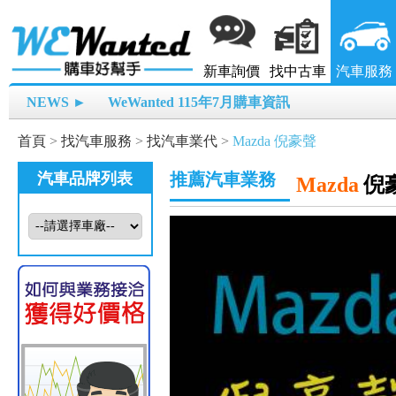
新車詢價
找中古車
汽車服務
NEWS ►
WeWanted 115年7月購車資訊
首頁
>
找汽車服務
>
找汽車業代
>
Mazda 倪豪聲
汽車品牌列表
推薦汽車業務
Mazda
倪