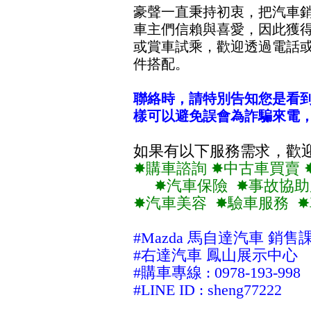
豪聲一直秉持初衷，把汽車
車主們信賴與喜愛，因此獲得
或賞車試乘，歡迎透過電話或
件搭配。
聯絡時，請特別告知您是看
樣可以避免誤會為詐騙來電
如果有以下服務需求，歡
✸購車諮詢 ✸中古車買賣 
✸汽車保險 ✸事故協助
✸汽車美容 ✸驗車服務 
#Mazda 馬自達汽車 銷售
#右達汽車 鳳山展示中心
#購車專線 : 0978-193-998
#LINE ID
: sheng77222