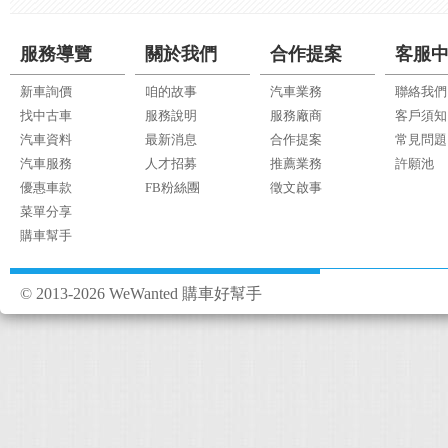
服務導覽
關於我們
合作提案
客服
新車詢價
咱的故事
汽車業務
聯絡我們
找中古車
服務說明
服務廠商
客戶須知
汽車資料
最新消息
合作提案
常見問題
汽車服務
人才招募
推薦業務
許願池
優惠車款
FB粉絲團
徵文啟事
菜單分享
購車幫手
© 2013-2026 WeWanted 購車好幫手