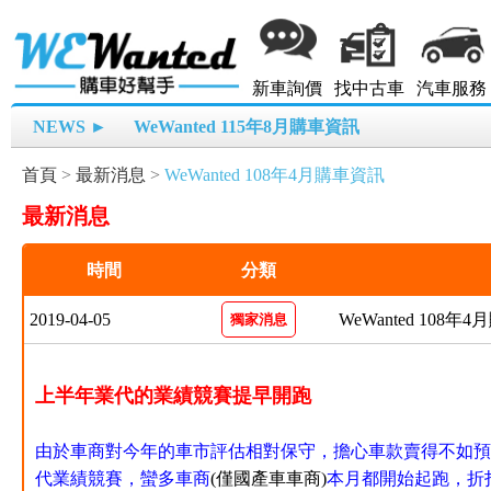
新車詢價
找中古車
汽車服務
NEWS ►
WeWanted 115年8月購車資訊
首頁
>
最新消息
>
WeWanted 108年4月購車資訊
最新消息
時間
分類
2019-04-05
WeWanted 108年
獨家消息
上半年業代的業績競賽提早開跑
由於車商對今年的車市評估相對保守，擔心車款賣得不如預
代業績競賽，蠻多車商
(僅國產車車商)
本月都開始起跑，折