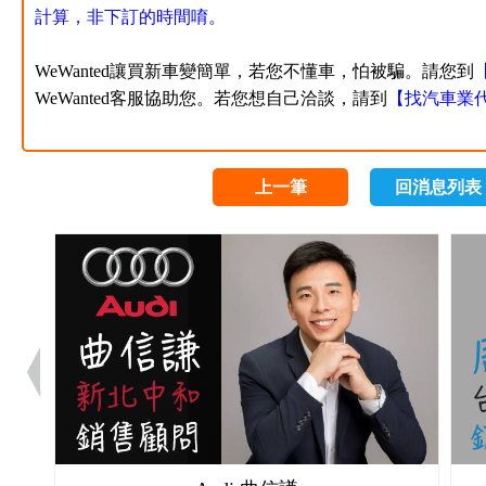
計算，非下訂的時間唷。
WeWanted讓買新車變簡單，若您不懂車，怕被騙。
請您到
WeWanted客服協助您。若您想自己洽談，請到
【
找汽車業
上一筆
回消息列表