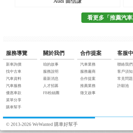
Audi 曲信謙
看更多「推薦汽車
服務導覽
關於我們
合作提案
客服
新車詢價
咱的故事
汽車業務
聯絡我們
找中古車
服務說明
服務廠商
客戶須知
汽車資料
最新消息
合作提案
常見問題
汽車服務
人才招募
推薦業務
許願池
優惠車款
FB粉絲團
徵文啟事
菜單分享
購車幫手
© 2013-2026 WeWanted 購車好幫手