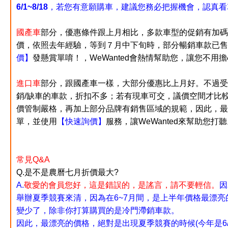
6/1~8/18
，若您有意願購車，建議您務必把握機會，認真看
國產車
部分，優惠條件跟上月相比，多款車型的促銷有加碼
價，依照去年經驗，等到７月中下旬時，部分暢銷車款已售
價】
發懸賞單唷！
，
WeWanted會熱情幫助您，讓您不
進口車
部分，跟國產車一樣，大部分優惠比上月好。不過受
銷/缺車的車款，折扣不多；若有現車可交，議價空間才比
價管制嚴格，再加上部分品牌有銷售區域的規範，因此，最
單，並使用
【快速詢價】
服務，讓WeWanted來幫助您打
常見Q&A
Q.是不是農曆七月折價最大?
A.
敬愛的會員您好，這是錯誤的，是謠言，請不要輕信。
因
舉辦夏季競賽來清，因為在6~7月間，是上半年價格最漂亮
變少了，除非你打算購買的
是冷門滯銷車款。
因此，最漂亮的價格，絕對是出現夏季競賽的時候(今年是6/1