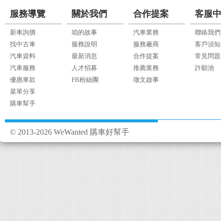
服務導覽
關於我們
合作提案
客服
新車詢價
咱的故事
汽車業務
聯絡我們
找中古車
服務說明
服務廠商
客戶須知
汽車資料
最新消息
合作提案
常見問題
汽車服務
人才招募
推薦業務
許願池
優惠車款
FB粉絲團
徵文啟事
菜單分享
購車幫手
© 2013-2026 WeWanted 購車好幫手