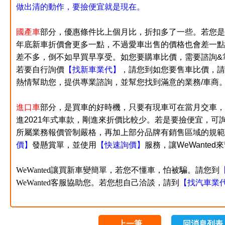
做出清的動作，要撿便宜就是現在。
國產車
部分，優惠條件比上個月比，折扣多了一些。若
您是
年底新車折價會更多一點，不過愛車出售的價格也會差一點
差不多，倒不如早買早享受。如您要購車比價，需要諮詢&
若要自行詢價
【找新車業代】
，請您到如您要售車比價，請
熱情幫助您，提供專業諮詢，並幫您找到滿意的業務/車商
進口車
部分，是買車的好時機，只要有現車可在當月交車，
進2021年式車款，剛進來折價比較少。若是要撿便宜，可詢
所屬業務報價管制嚴格，再加上部分品牌有銷售區域的規範
價】
發懸賞單，並使用
【快速詢價】
服務，讓WeWante
WeWanted讓買新車變簡單，若您不懂車，怕被騙。
請您到
WeWanted客服協助您。若您想自己洽談，請到
【
找汽車業
上一筆
回消息列表