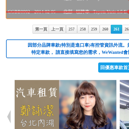
CGBB0002
2014-02-06
北部
領牌車
Toyota Yaris 1.5 E 
第一頁
上一頁
257
258
259
260
261
26
因部分品牌車款(特別是進口車)有控管資訊外流。
特定車款， 請直接填寫您的需求，WeWanted
回優惠車款首