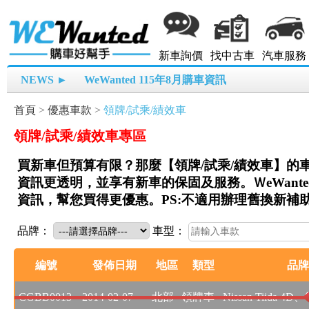
新車詢價
找中古車
汽車服務
NEWS ►
WeWanted 115年8月購車資訊
首頁
>
優惠車款
>
領牌/試乘/績效車
領牌/試乘/績效車專區
買新車但預算有限？那麼【領牌/試乘/績效車】的
資訊更透明，並享有新車的保固及服務。ＷeWant
資訊，幫您買得更優惠。PS:不適用辦理舊換新補
品牌：
車型：
編號
發佈日期
地區
類型
品牌
CGBB0013
2014-02-07
北部
領牌車
Nissan Tiida 4D、