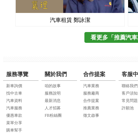
汽車租賃 鄭詠潔
看更多「推薦汽車
服務導覽
關於我們
合作提案
客服
新車詢價
咱的故事
汽車業務
聯絡我們
找中古車
服務說明
服務廠商
客戶須知
汽車資料
最新消息
合作提案
常見問題
汽車服務
人才招募
推薦業務
許願池
優惠車款
FB粉絲團
徵文啟事
菜單分享
購車幫手