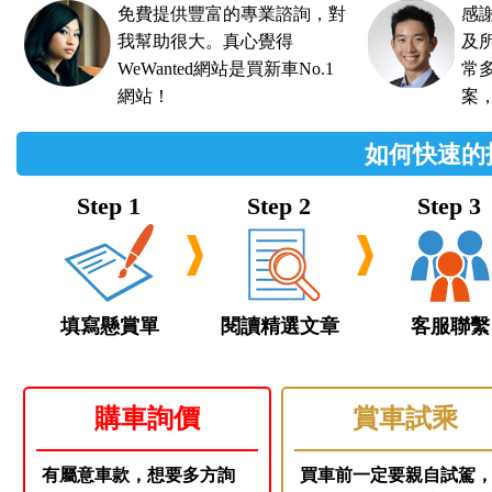
免費提供豐富的專業諮詢，對
感謝
我幫助很大。真心覺得
及
WeWanted網站是買新車No.1
常
網站！
案
如何快速的
填寫懸賞單
閱讀精選文章
客服聯繫
購車詢價
賞車試乘
有屬意車款，想要多方詢
買車前一定要親自試駕