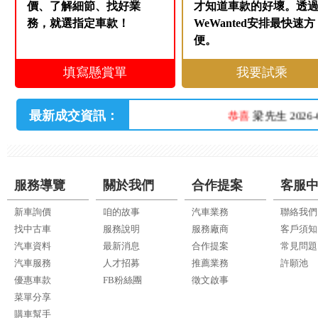
價、了解細節、找好業
才知道車款的好壞。透
務，就選指定車款！
WeWanted安排最快速方
便。
填寫懸賞單
我要試乘
最新成交資訊：
恭喜
梁先生 2026-
服務導覽
關於我們
合作提案
客服
新車詢價
咱的故事
汽車業務
聯絡我們
找中古車
服務說明
服務廠商
客戶須知
汽車資料
最新消息
合作提案
常見問題
汽車服務
人才招募
推薦業務
許願池
優惠車款
FB粉絲團
徵文啟事
菜單分享
購車幫手