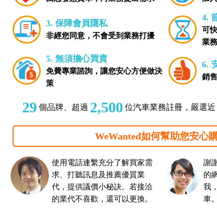
4.
3. 保障會員隱私
可
非經您同意，不會受到業務打擾
業
5. 無須擔心買貴
6.
免費專業諮詢，讓您安心方便做決
銷
策
29
2,500
個品牌、超過
位汽車業務註冊，嚴選
WeWanted如何幫助您安心購
使用電話連繫充分了解買家需
謝謝
求、打聽訊息及推薦優質業
的
代，提供議價小秘訣。若接洽
我
的業代不喜歡，還可以更換。
車