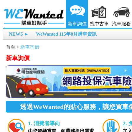
新車詢價
找中古車
汽車服務
NEWS ►
WeWanted 115年8月購車資訊
首頁
>
新車詢價
新車詢價
透過WeWanted的貼心服務，讓您買
1. 消費者導向
2.
由您發懸賞單，向業務提出需求
加