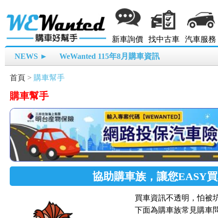
新車詢價
找中古車
汽車服務
NEWS ►
WeWanted 115年8月購車資訊
首頁
>
購車幫手
購車幫手
協助購車族，讓您EASY
買車資訊不透明，怕被
下面為購車族常見購車問