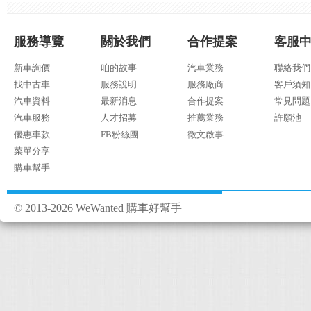
服務導覽
關於我們
合作提案
客服
新車詢價
咱的故事
汽車業務
聯絡我們
找中古車
服務說明
服務廠商
客戶須知
汽車資料
最新消息
合作提案
常見問題
汽車服務
人才招募
推薦業務
許願池
優惠車款
FB粉絲團
徵文啟事
菜單分享
購車幫手
© 2013-2026 WeWanted 購車好幫手