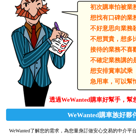
初次購車怕被業
想找有口碑的業
不好意思向業務
不想買貴，想多
接待的業務不喜
不確定業務講的
想安排賞車試乘
急用車，可以幫
透過WeWanted購車好幫手，
WeWanted購車族好夥
WeWanted了解您的需求，為您量身訂做安心交易的中介