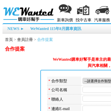
新車詢價
找中古車
汽車服務
NEWS ►
WeWanted 115年8月購車資訊
首頁
>
會員註冊
>
合作提案
合作提案
WeWanted購車好幫手是車主
與汽車相關
*
合作類型
*
公司名稱
*
聯絡人
*
連絡E-mail