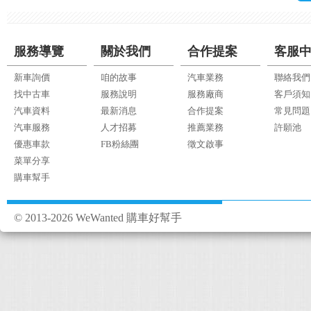
服務導覽
關於我們
合作提案
客服
新車詢價
咱的故事
汽車業務
聯絡我們
找中古車
服務說明
服務廠商
客戶須知
汽車資料
最新消息
合作提案
常見問題
汽車服務
人才招募
推薦業務
許願池
優惠車款
FB粉絲團
徵文啟事
菜單分享
購車幫手
© 2013-2026 WeWanted 購車好幫手