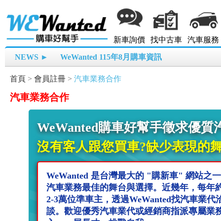
新車詢價
找中古車
汽車服務
NEWS ►
WeWanted 115年8月購車資訊
首頁
>
會員註冊
>
汽車業務合作
汽車業務合作
WeWanted購車好幫手徵求優
沒有客人跟您買車?缺少表現的舞台
WeWanted 是台灣最大的 "購新車" 網站之
汽車業務最佳的舞台與選擇。近幾年，每年
2-3萬位準車主，透過WeWanted找汽車業代
談。歡迎優秀汽車業代或經銷商指派專屬業