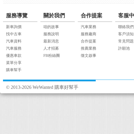
服務導覽
關於我們
合作提案
客服
新車詢價
咱的故事
汽車業務
聯絡我們
找中古車
服務說明
服務廠商
客戶須知
汽車資料
最新消息
合作提案
常見問題
汽車服務
人才招募
推薦業務
許願池
優惠車款
FB粉絲團
徵文啟事
菜單分享
購車幫手
© 2013-2026 WeWanted 購車好幫手