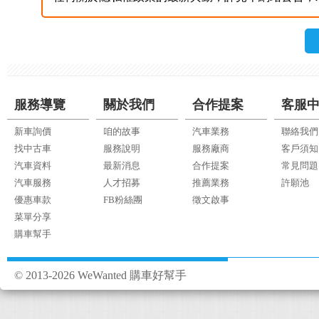
服務導覽
關於我們
合作提案
客服
新車詢價
咱的故事
汽車業務
聯絡我們
找中古車
服務說明
服務廠商
客戶須知
汽車資料
最新消息
合作提案
常見問題
汽車服務
人才招募
推薦業務
許願池
優惠車款
FB粉絲團
徵文啟事
菜單分享
購車幫手
© 2013-2026 WeWanted 購車好幫手