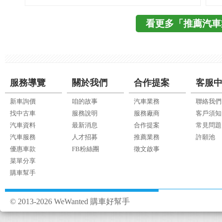
看更多「推薦汽車
服務導覽
關於我們
合作提案
客服
新車詢價
咱的故事
汽車業務
聯絡我們
找中古車
服務說明
服務廠商
客戶須知
汽車資料
最新消息
合作提案
常見問題
汽車服務
人才招募
推薦業務
許願池
優惠車款
FB粉絲團
徵文啟事
菜單分享
購車幫手
© 2013-2026 WeWanted 購車好幫手