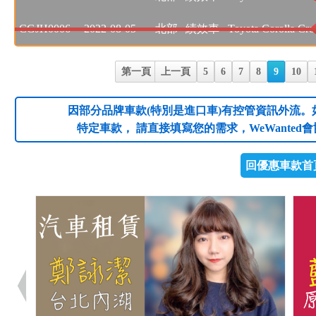
CGJH0006
2022-08-05
北部
績效車
Toyota Corolla Cr
第一頁
上一頁
5
6
7
8
9
10
因部分品牌車款(特別是進口車)有控管資訊外流。
特定車款， 請直接填寫您的需求，WeWanted
回優惠車款首