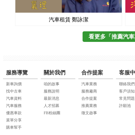
汽車租賃 鄭詠潔
看更多「推薦汽車
服務導覽
關於我們
合作提案
客服
新車詢價
咱的故事
汽車業務
聯絡我們
找中古車
服務說明
服務廠商
客戶須知
汽車資料
最新消息
合作提案
常見問題
汽車服務
人才招募
推薦業務
許願池
優惠車款
FB粉絲團
徵文啟事
菜單分享
購車幫手