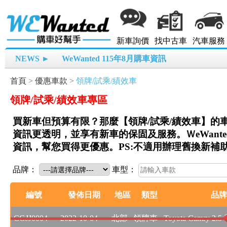
新車詢價
找中古車
汽車服務
NEWS ►
WeWanted 115年8月購車資訊
首頁
>
優惠車款
>
領牌/試乘/績效車
領牌/試乘/績效車專區
買新車但預算有限？那麼【領牌/試乘/績效車】的
資訊更透明，並享有新車的保固及服務。ＷeWant
資訊，幫您買得更優惠。PS:不適用辦理舊換新補
品牌：
車型：
編號
發佈日期
地區
類型
品牌
CGJJ0004
2022-10-04
北部
領牌車
Toyota Camry 2.5