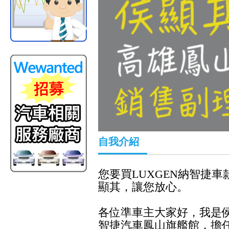
自我介紹
您要買LUXGEN納智捷
顯其，讓您放心。
各位準車主大家好，我是侯
智捷汽車鳳山旗艦館，擔任