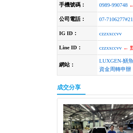
手機號碼：
0989-990748
公司電話：
07-7106277#21
IG ID：
czzxxccvv
Line ID：
czzxxccvv
← 
LUXGEN-
網站：
資金周轉申辦
成交分享