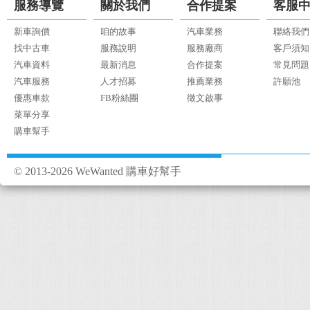
服務導覽
關於我們
合作提案
客服
新車詢價
咱的故事
汽車業務
聯絡我們
找中古車
服務說明
服務廠商
客戶須知
汽車資料
最新消息
合作提案
常見問題
汽車服務
人才招募
推薦業務
許願池
優惠車款
FB粉絲團
徵文啟事
菜單分享
購車幫手
© 2013-2026 WeWanted 購車好幫手