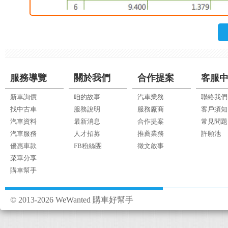
服務導覽
關於我們
合作提案
客服
新車詢價
咱的故事
汽車業務
聯絡我們
找中古車
服務說明
服務廠商
客戶須知
汽車資料
最新消息
合作提案
常見問題
汽車服務
人才招募
推薦業務
許願池
優惠車款
FB粉絲團
徵文啟事
菜單分享
購車幫手
© 2013-2026 WeWanted 購車好幫手