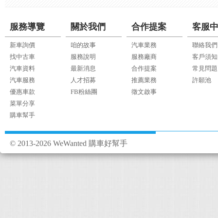
服務導覽
關於我們
合作提案
客服
新車詢價
咱的故事
汽車業務
聯絡我們
找中古車
服務說明
服務廠商
客戶須知
汽車資料
最新消息
合作提案
常見問題
汽車服務
人才招募
推薦業務
許願池
優惠車款
FB粉絲團
徵文啟事
菜單分享
購車幫手
© 2013-2026 WeWanted 購車好幫手