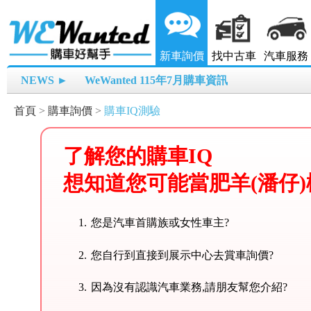
新車詢價
找中古車
汽車服務
NEWS ►
WeWanted 115年7月購車資訊
首頁
>
購車詢價
>
購車IQ測驗
了解您的購車IQ
想知道您可能當肥羊(潘仔)
您是汽車首購族或女性車主?
您自行到直接到展示中心去賞車詢價?
因為沒有認識汽車業務,請朋友幫您介紹?