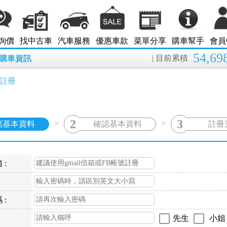
詢價
找中古車
汽車服務
優惠車款
菜單分享
購車幫手
會員
54,69
| 目前累積
8月購車資訊
員註冊
2
3
>
>
寫基本資料
確認基本資料
註冊
 :
 :
先生
小姐