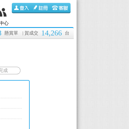
中心
8
14,266
懸賞單
| 賀成交
台
完成