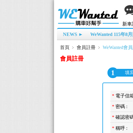
新車
NEWS ►
WeWanted 115年
首頁
﹥
會員註冊
﹥
WeWanted會
會員註冊
1
填
*
電子信箱
*
密碼 :
*
確認密碼
*
稱呼 :