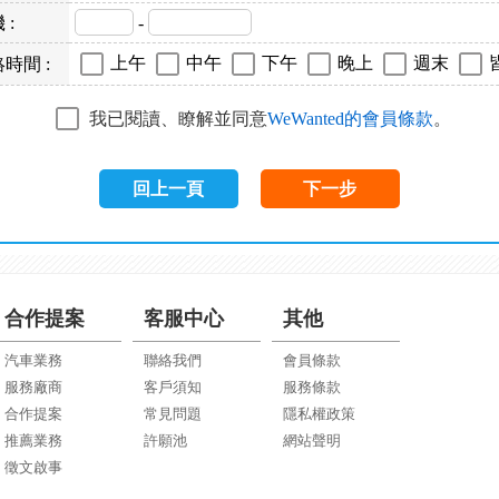
 :
-
上午
中午
下午
晚上
週末
時間 :
我已閱讀、瞭解並同意
WeWanted的會員條款
。
回上一頁
下一步
合作提案
客服中心
其他
汽車業務
聯絡我們
會員條款
服務廠商
客戶須知
服務條款
合作提案
常見問題
隱私權政策
推薦業務
許願池
網站聲明
徵文啟事