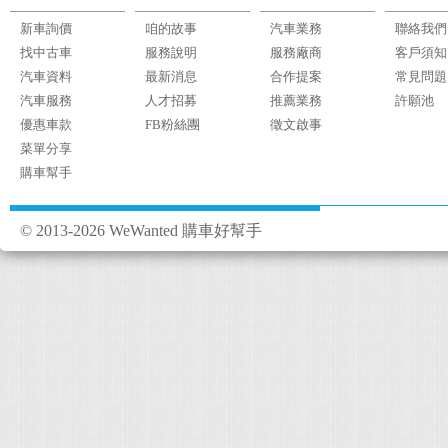
新車詢價
咱的故事
汽車業務
聯絡我們
找中古車
服務說明
服務廠商
客戶須知
汽車資料
最新消息
合作提案
常見問題
汽車服務
人才招募
推薦業務
許願池
優惠車款
FB粉絲團
徵文啟事
菜單分享
購車幫手
© 2013-2026 WeWanted 購車好幫手