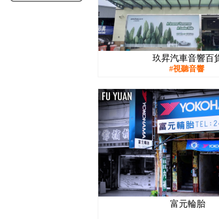
玖昇汽車音響百
視聽音響
富元輪胎