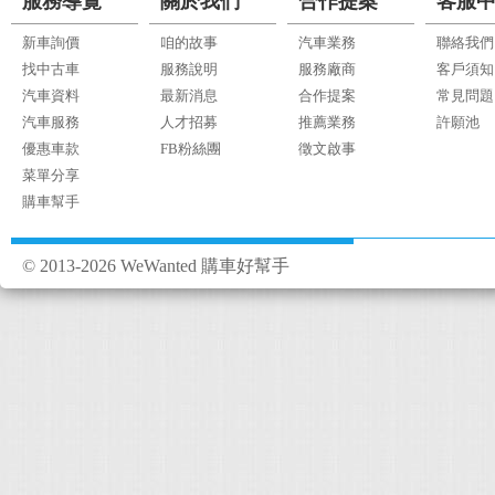
服務導覽
關於我們
合作提案
客服
新車詢價
咱的故事
汽車業務
聯絡我們
找中古車
服務說明
服務廠商
客戶須知
汽車資料
最新消息
合作提案
常見問題
汽車服務
人才招募
推薦業務
許願池
優惠車款
FB粉絲團
徵文啟事
菜單分享
購車幫手
© 2013-2026 WeWanted 購車好幫手