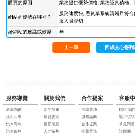
購買的原因
業務提供優勢價格, 業務認真積極、
服務速度快, 懸賞單系統清晰且符合自
網站的優勢在哪裡？
服人員親切
給網站的建議或鼓勵
無
上一筆
回成交心得列
服務導覽
關於我們
合作提案
客服
新車詢價
咱的故事
汽車業務
聯絡我們
找中古車
服務說明
服務廠商
客戶須知
汽車資料
最新消息
合作提案
常見問題
汽車服務
人才招募
推薦業務
許願池