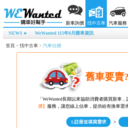
新車詢價
找中古車
汽車服務
NEWS ►
WeWanted 115年8月購車資訊
首頁
>
找中古車
>
汽車估價
舊車要賣
「WeWanted長期以來協助消費者購買新
價】
服務，讓您線上估車，提供給有換車需
1.註冊並填寫需求
>