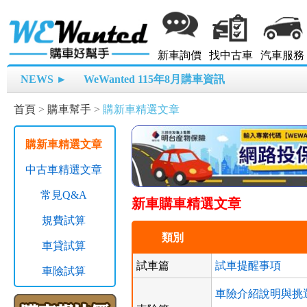
新車詢價
找中古車
汽車服務
NEWS ►
WeWanted 115年8月購車資訊
首頁
>
購車幫手
>
購新車精選文章
購新車精選文章
中古車精選文章
常見Q&A
新車購車精選文章
規費試算
類別
車貸試算
試車篇
試車提醒事項
車險試算
車險介紹說明與挑