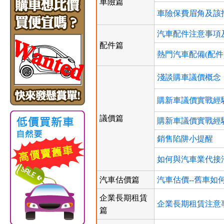
車險篇
車險保費眉角及該
汽車配件注意事項
配件篇
熱門汽車配備(配件
淺談購車議價概念
購新車議價實戰經驗
議價篇
購新車議價實戰經驗
銷售陷阱小提醒
如何與汽車業代接
汽車估價篇
汽車估價--舊車如
企業長期租賃
企業長期租賃注意
篇