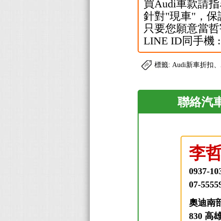
買Audi車款請指
針對"現車"，保
只要您願意當哲
LINE ID同手機 : 
標籤: Audi新車折扣
聯絡汽車
李
0937-10
07-5555
奧迪南
830 