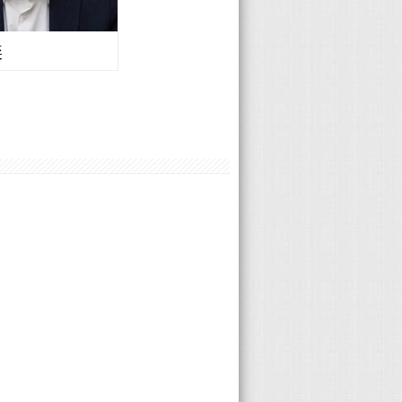
奕
Volvo 楊曦