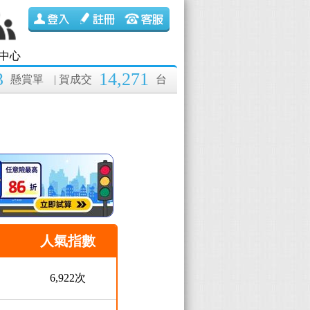
中心
3
14,271
懸賞單
| 賀成交
台
人氣指數
6,922次