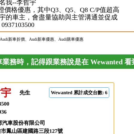
名我--李哲宇
證
價格優惠，其中Q3、Q5、Q8 C/P值超高
宇的車主，會盡量協助與主管溝通並促成
0937103500
、Audi新車折價、Audi新車優惠、Audi購車優惠
業務時，記得跟業務說是在 Wewanted 
哲宇
先生
Wewanted 累計成交台數: 6
3500
936
部汽車股份有限公司
高雄市鳳山區建國路三段127號