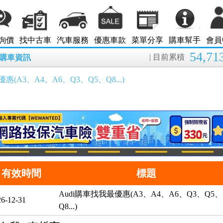
詢價
找中古車
汽車服務
優惠車款
菜單分享
購車幫手
會員
54,71
| 目前累積
8月購車資訊
惠(A3、A4、A6、Q3、Q5、Q8...)
有效時間
標題
Audi購車找我最優惠(A3、A4、A6、Q3、Q5、
6-12-31
Q8...)