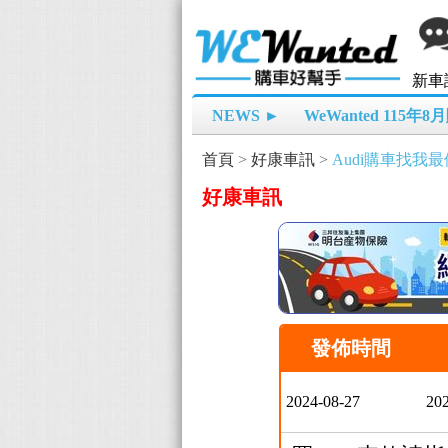
新車
NEWS ►
WeWanted 115年
首頁
>
好康車訊
>
Audi購車找我最優
好康車訊
發佈時間
2024-08-27
202