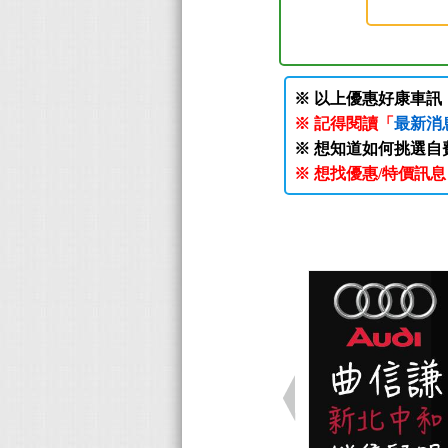
※ 以上優惠好康車
※ 記得閱讀「
最新消
※ 想知道如何挑選自
※ 想找優惠/特價訊息