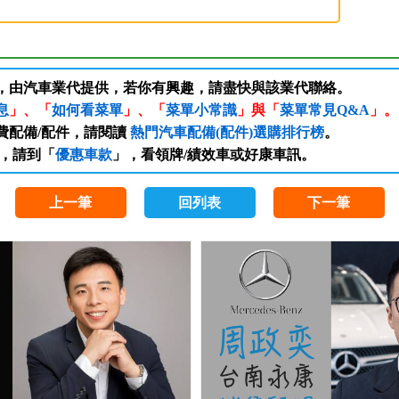
訊，由汽車業代提供，若你有興趣，請盡快與該業代聯絡。
息
」、「
如何看菜單
」、「
菜單小常識
」與「
菜單常見Q&A
」。
費配備/配件，請閱讀
熱門汽車配備(配件)選購排行榜
。
，請到「
優惠車款
」，看領牌/績效車或好康車訊。
上一筆
回列表
下一筆