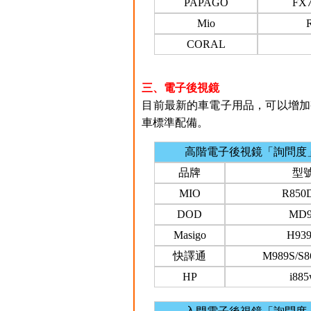
PAPAGO
FX7
Mio
CORAL
三、電子後視鏡
目前最新的車電子用品，可以增加
車標準配備。
高階電子後視鏡「詢問度
品牌
型
MIO
R850
DOD
MD9
Masigo
H93
快譯通
M989S/S8
HP
i88