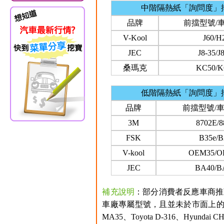
中階隔熱紙「詢問度」
品牌
前擋型號/
V-Kool
J60/H
JEC
J8-35/J
桑瑪克
KC50/K
低階隔熱紙「詢問度」
品牌
前擋型號/
3M
8702E/8
FSK
B35e/B
V-kool
OEM35/O
JEC
BA40/B
補充說明
：部分消費者反應車商推
車廠專屬型號，且並未於市面上的
MA35、Toyota D-316、Hyu