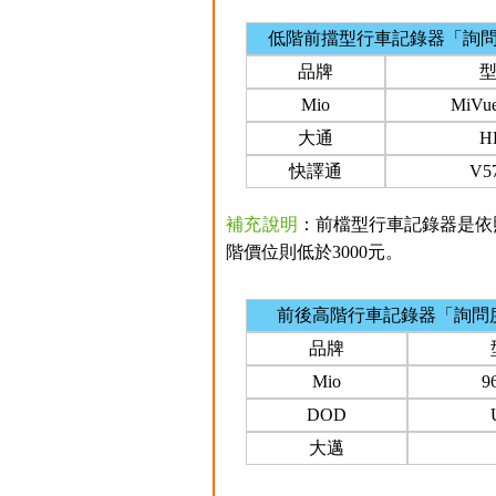
低階前擋型行車記錄器「詢
品牌
Mio
MiVu
大通
H
快譯通
V5
補充說明
：前檔型行車記錄器是依照
階價位則低於3000元。
前後高階行車記錄器「詢問
品牌
Mio
9
DOD
大邁