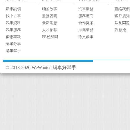
新車詢價
咱的故事
汽車業務
聯絡我們
找中古車
服務說明
服務廠商
客戶須知
汽車資料
最新消息
合作提案
常見問題
汽車服務
人才招募
推薦業務
許願池
優惠車款
FB粉絲團
徵文啟事
菜單分享
購車幫手
© 2013-2026 WeWanted 購車好幫手