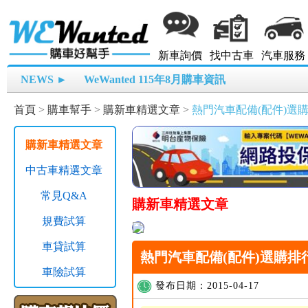
新車詢價
找中古車
汽車服務
NEWS ►
WeWanted 115年8月購車資訊
首頁
>
購車幫手
>
購新車精選文章
>
熱門汽車配備(配件)選
購新車精選文章
中古車精選文章
常見Q&A
購新車精選文章
規費試算
車貸試算
熱門汽車配備(配件)選購排
車險試算
發布日期：2015-04-17