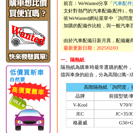
前言：WeWanted分享「
汽車配件
文針對熱門的汽車配備(配件)，
依WeWanted網站菜單中「
加購的配備作比較，與一般汽車
由於汽車配備日新月異，配備廠
最新更新日期：2025/02/03
一、隔熱紙
隔熱紙為購車時最常選購的配件，國內
擋與車身的組合，分為高階(2萬~3萬
高階隔熱紙「詢問度」
品牌
前擋型號/
V-Kool
V70/V
JEC
JC+35/J
格菱威
G50+G