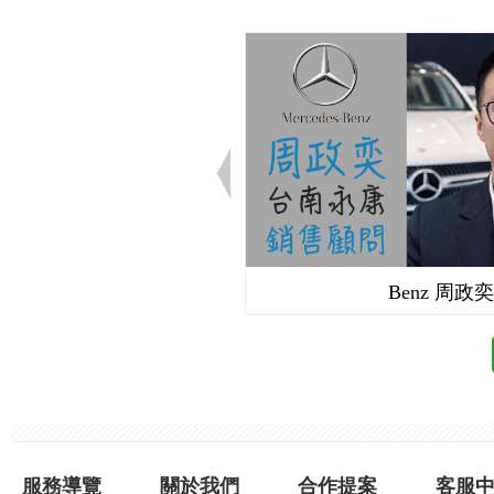
udi 曲信謙
Benz 周政奕
服務導覽
關於我們
合作提案
客服