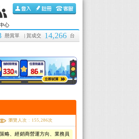
中心
8
14,266
懸賞單
| 賀成交
台
瀏覽人次 : 155,286次
策略、經銷商營運方向、業務員