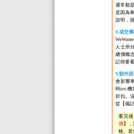
通常都
是因為
說明，
8.成交
WeWa
人士所
總價概念
記得要
9.額外
會影響
時(ex
折扣。
從【備
看完後
價
】，
格。若