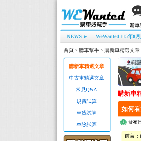
新車
NEWS ►
WeWanted 115年
首頁
>
購車幫手
>
購新車精選文章
購新車精選文章
中古車精選文章
常見Q&A
購新車
規費試算
如何看
車貸試算
發布日
車險試算
前言：