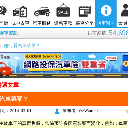
詢價
找中古車
汽車服務
優惠車款
菜單分享
購車幫手
會員
54,69
| 目前累積
8月購車資訊
>
如何看汽車菜單？
精選文章
汽車菜單？
期：2014-03-01
發布者: WeWanted
由於車子的真實售價，常隨著許多因素影響而變化，例如：車商