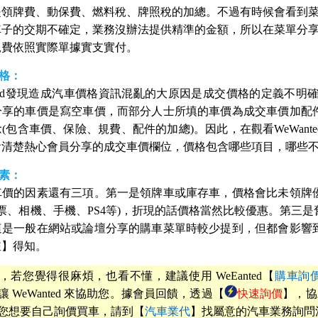
是領牌費、動保費、燃料稅、牌照稅的加總。不過有時候會看到菜
車子的交期不確定，業務沒辦法提供精準的金額，所以在菜單分享
規費依照實際單據實支實付。
價格：
nted發現造成汽車價格資訊混亂的大原因是成交價格的定義不明
分享的車價是寫空車價，而部分人士所填的車價為成交車價加配
(包含車價、保險、規費、配件的加總)。因此，在觀看WeWan
看清楚熱心會員分享的成交車價欄位，價格包含哪些項目，哪些
因素：
車價的因素還有三項。第一是領牌車或庫存車，價格會比未領牌
:機票、相機、手機、PS4等)，折現的話價格當然比較優惠。第
這是一般在網站或論壇分享的購車菜單時較少提到，但都會影響
註】得知。
，若您覺得很麻煩，也看不懂，建議使用 WeEanted【
購車詢
讓 WeWanted 來協助您。據會員回饋，透過【
快速詢價
】，協
您想要自己詢價買車，請到【
汽車業代
】找屬意的汽車業務詢問