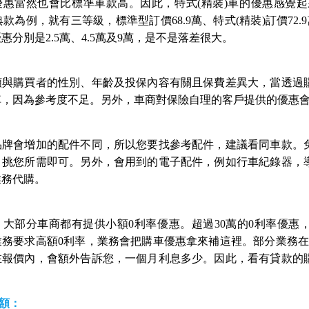
惠當然也會比標準車款高。因此，特式(精裝)車的優惠感覺起來都
 經典款為例，就有三等級，標準型訂價68.9萬、特式(精裝)訂價72.9萬及
惠分別是2.5萬、4.5萬及9萬，是不是落差很大。
額與購買者的性別、年齡及投保內容有關且保費差異大，當透過
掉，因為參考度不足。另外，車商對保險自理的客戶提供的優惠
品牌會增加的配件不同，所以您要找參考配件，建議看同車款。
，挑您所需即可。另外，會用到的電子配件，例如行車紀錄器，
業務代購。
，大部分車商都有提供小額0利率優惠。超過30萬的0利率優惠
業務要求高額0利率，業務會把購車優惠拿來補這裡。部分業務在
在報價內，會額外告訴您，一個月利息多少。因此，看有貸款的
金額：