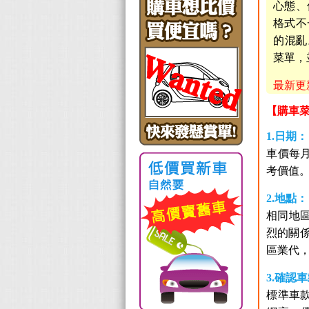
心態、
格式不
的混亂
菜單，
最新更新日
【購車
1.日期：
車價每
考價值
2.地點：
相同地區
烈的關
區業代
3.確認
標準車