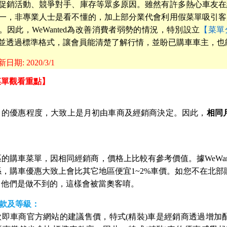
促銷活動、競爭對手、庫存等眾多原因。雖然有許多熱心車友在
一，非專業人士是看不懂的，加上部分業代會利用假菜單吸引客
。因此，WeWanted為改善消費者弱勢的情況，特別設立
【菜單
並透過標準格式，讓會員能清楚了解行情，並盼已購車車主，也
期: 2020/3/1
菜單觀看重點】
月的優惠程度，大致上是月初由車商及經銷商決定。因此，
相同
。
的購車菜單，因相同經銷商，價格上比較有參考價值。據WeWan
係，購車優惠大致上會比其它地區便宜1~2%車價。如您不在北
，他們是做不到的，這樣會被當奧客唷。
車款及等級：
款即車商官方網站的建議售價，特式(精裝)車是經銷商透過增加