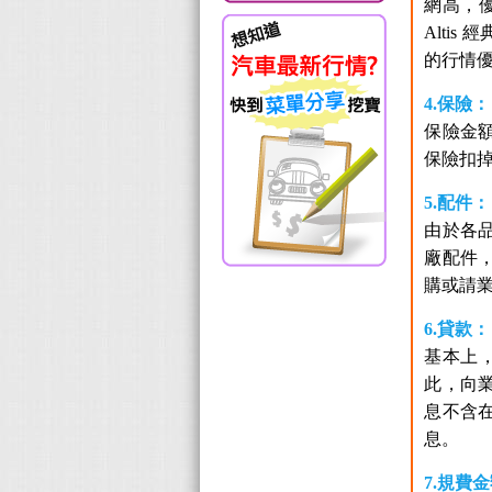
網高，優
Altis
的行情優
4.保險：
保險金
保險扣
5.配件：
由於各
廠配件
購或請
6.貸款：
基本上
此，向
息不含
息。
7.規費