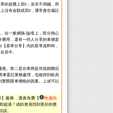
單的規費上寫0；並非不用錢，而
上沒有金額或寫0，通常會在備註
確。在一般網路/論壇上，部分熱心
件費用，還有一些人分享的車價是
ted【菜單分享】內的菜單資料時，
不在其中。
優惠。第二是在車商提供促銷贈品
三是舊車委託業務處理，也能得到較高
到實際購車價格的因素。上述可以
價
】服務，透過免費【
快速詢
助超過 7 成的會員找到更好的價
洽談。