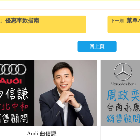
優惠車款指南
菜單
則:
下一則:
回上頁
Audi 曲信謙