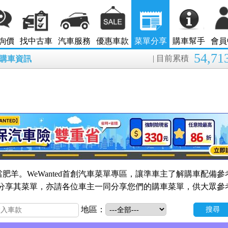
詢價
找中古車
汽車服務
優惠車款
菜單分享
購車幫手
會員
54,71
| 目前累積
8月購車資訊
肥羊。WeWanted首創汽車菜單專區，讓準車主了解購車配備參
的會員分享其菜單，亦請各位車主一同分享您們的購車菜單，供大眾參
地區：
搜尋