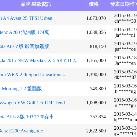
品牌‧車款資訊
價格
發表日期/作
2015-03-19
i A4 Avant 25 TFSI Urban
1,673,070
ch*****33
2015-03-19
Benz A200 汽油版 174萬
1,688,856
ja*****ni
2015-03-19
yota Atis Z版 影音旗鑑版
818,150
ps*****oe
2015-03-18
da 2015 NEW Mazda CX-5 SKY-D 2...
1,165,000
Ja*****en
2015-03-16
aru WRX 2.0i Sport Lineartroni...
1,390,000
dk*****87
2015-03-16
A Morning 1.2 驚豔版
549,800
bi*****ng
2015-03-16
kswagen VW Golf 1.6 TDI Trend ...
1,008,000
ru*****gu
2015-03-14
ota Altis Z版 103/12庫存車
757,874
hj*****mm
2015-03-13
enz E200 Avantgarde
2,622,500
qw*****01