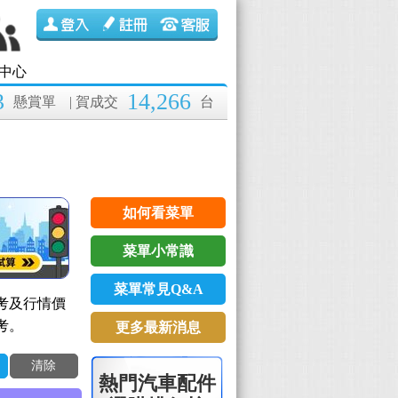
中心
3
14,266
懸賞單
| 賀成交
台
如何看菜單
菜單小常識
菜單常見Q&A
考及行情價
考。
更多最新消息
清除
熱門汽車配件