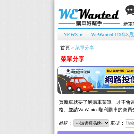
新車
NEWS ►
WeWanted 115年
首頁
>
菜單分享
菜單分享
買新車就要了解購車菜單，才不會當
格。並請WeWanted順利購車
品牌：
車型：