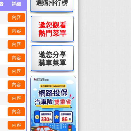
選購排行榜
者
詳細
內容
邀您觀看
內容
熱門菜單
內容
邀您分享
內容
購車菜單
內容
內容
內容
內容
內容