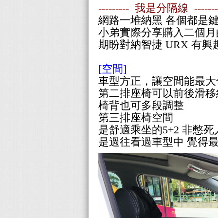
--------- 我是分隔線 -------
網路一堆納黑 各個都是
小弟實際分享購入二個月
期盼對納智捷 URX 有
[空間]
車型方正，讓空間能最大
第二排座椅可以前後滑移約
椅背也可多段調整
第三排座椅空間
是舒適乘坐的5+2
非憋死人
是過往看過車型中
覺得