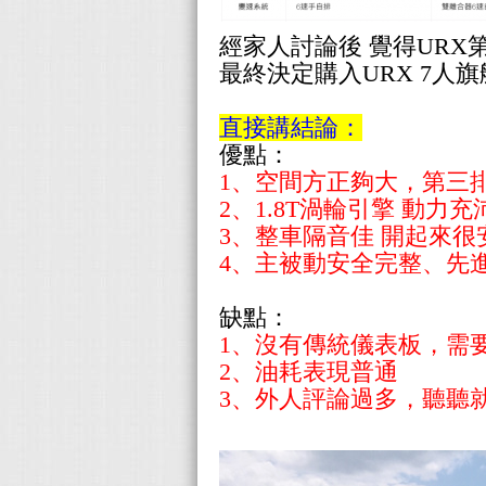
經家人討論後 覺得URX
最終決定購入URX 7人旗
直接講結論：
優點：
1、空間方正夠大，第三
2、1.8T渦輪引擎 動
3、整車隔音佳 開起來很
4、主被動安全完整、
先
缺點：
1、沒有傳統儀表板，需
2、油耗表現普通
3、外人評論過多，聽聽就