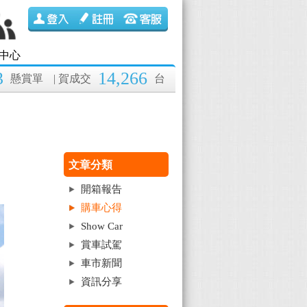
中心
3
14,266
懸賞單
| 賀成交
台
文章分類
開箱報告
購車心得
Show Car
賞車試駕
車市新聞
資訊分享