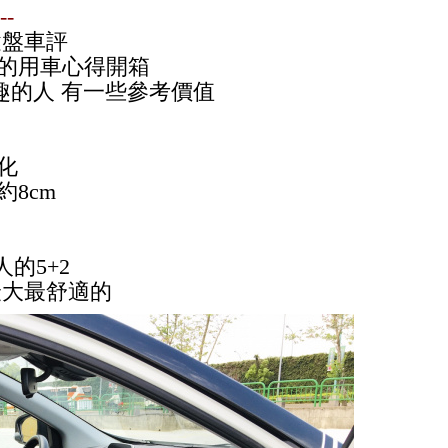
--
鍵盤車評
的用車心得開箱
興趣的人 有一些參考價值
化
8cm
的5+2
最大最舒適的