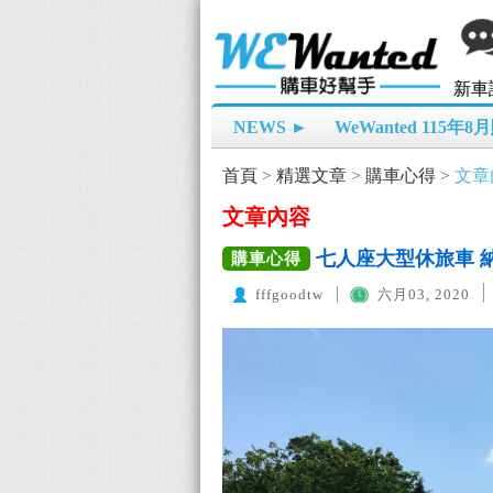
新車
NEWS ►
WeWanted 115年
首頁
>
精選文章
>
購車心得
>
文章
文章內容
七人座大型休旅車 納智
購車心得
fffgoodtw
六月03, 2020