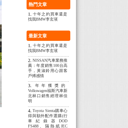
熱門文章
十年之約買車還是
找我BMW李玄璸
最新文章
十年之約買車還是
找我BMW李玄璸
NISSAN汽車業務推
薦：年度銷售100台高
手，黃淑鈴用心跟客
戶搏感情
年年獲獎的
Volkswagen福斯汽車新
北林口銷售經理林佳
明
Toyota Sienta購車心
得與額外配件選購(行
車紀錄器DOD
FS488、隔熱紙JEC