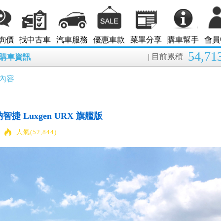
詢價
找中古車
汽車服務
優惠車款
菜單分享
購車幫手
會員
54,71
| 目前累積
8月購車資訊
內容
捷 Luxgen URX 旗艦版
人氣(52,844)