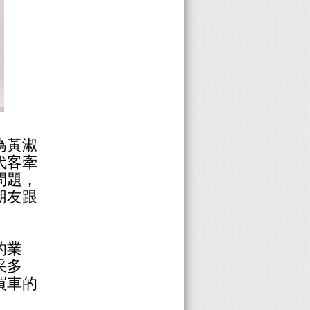
為黃淑
代客牽
問題，
朋友跟
的業
采多
買車的