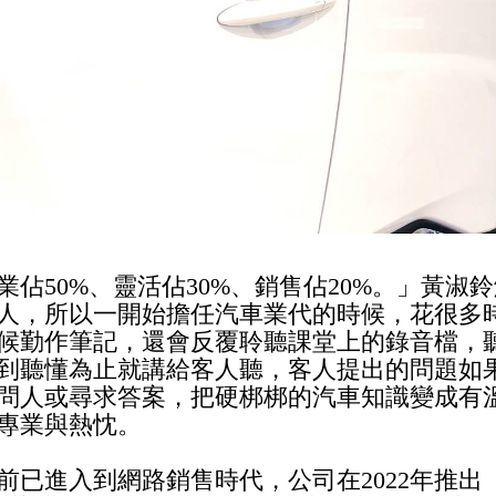
佔50%、靈活佔30%、銷售佔20%。」黃淑鈴
人，所以一開始擔任汽車業代的時候，花很多
候勤作筆記，還會反覆聆聽課堂上的錄音檔，
到聽懂為止就講給客人聽，客人提出的問題如
問人或尋求答案，把硬梆梆的汽車知識變成有
專業與熱忱。
前已進入到網路銷售時代，公司在2022年推出