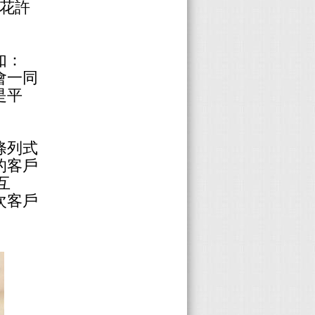
要花許
如：
會一同
是平
條列式
的客戶
互
次客戶