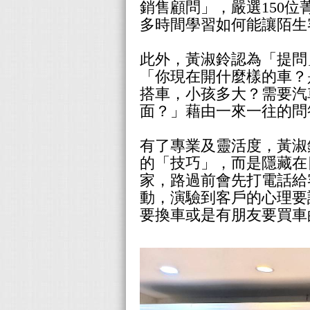
銷售顧問」，嚴選150
多時間學習如何能讓陌生
此外，黃淑鈴認為「提問
「你現在開什麼樣的車？
搭車，小孩多大？需要汽
面？」藉由一來一往的問
有了專業及靈活度，黃淑
的「技巧」，而是隱藏在
家，路過前會先打電話給
動，演驗到客戶的心理要
要換車或是有朋友要買車