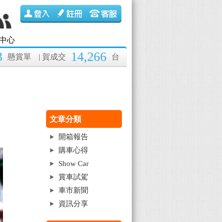
中心
3
14,266
懸賞單
| 賀成交
台
文章分類
開箱報告
購車心得
Show Car
賞車試駕
車市新聞
資訊分享