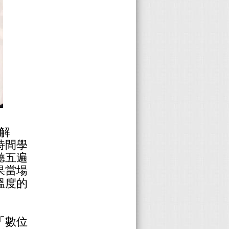
解
時間學
聽五遍
果當場
溫度的
「數位