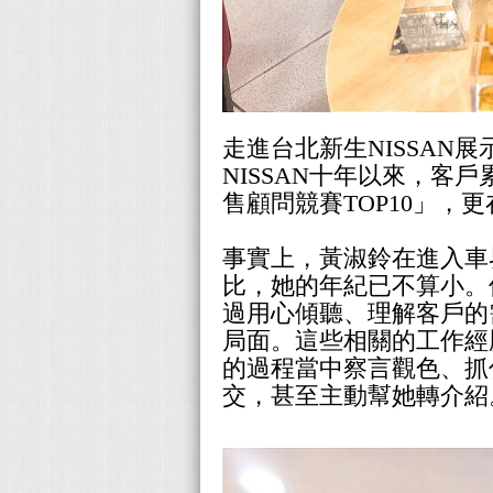
走進台北新生NISSAN
NISSAN十年以來，客戶
售顧問競賽TOP10」，更
事實上，黃淑鈴在進入車
比，她的年紀已不算小。
過用心傾聽、理解客戶的
局面。這些相關的工作經
的過程當中察言觀色、抓
交，甚至主動幫她轉介紹