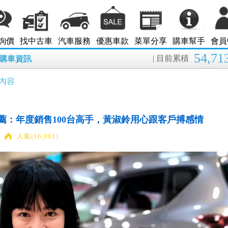
詢價
找中古車
汽車服務
優惠車款
菜單分享
購車幫手
會員
54,71
| 目前累積
8月購車資訊
內容
推薦：年度銷售100台高手，黃淑鈴用心跟客戶搏感情
人氣(16,961)