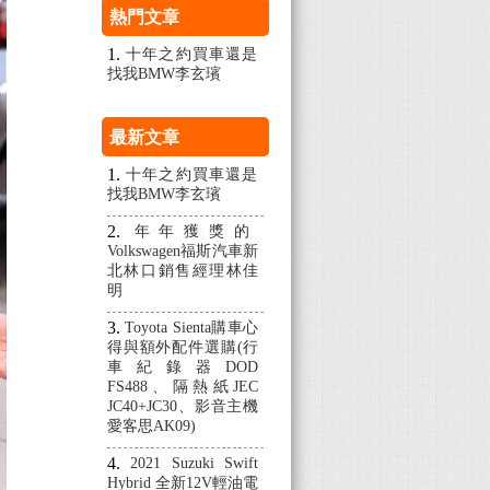
熱門文章
十年之約買車還是
找我BMW李玄璸
最新文章
十年之約買車還是
找我BMW李玄璸
年年獲獎的
Volkswagen福斯汽車新
北林口銷售經理林佳
明
Toyota Sienta購車心
得與額外配件選購(行
車紀錄器DOD
FS488、隔熱紙JEC
JC40+JC30、影音主機
愛客思AK09)
2021 Suzuki Swift
Hybrid 全新12V輕油電