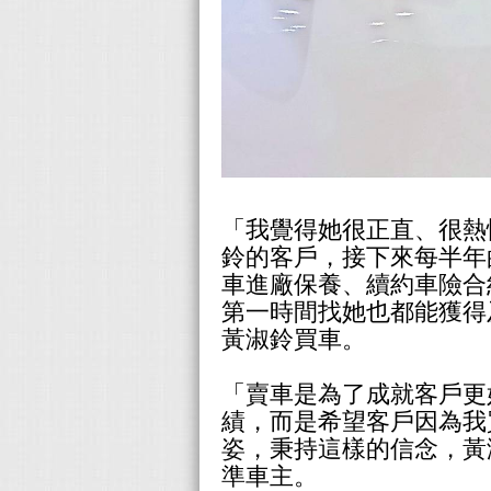
「我覺得她很正直、很熱
鈴的客戶，接下來每半年
車進廠保養、續約車險合
第一時間找她也都能獲得
黃淑鈴買車。
「賣車是為了成就客戶更
績，而是希望客戶因為我
姿，秉持這樣的信念，黃
準車主。