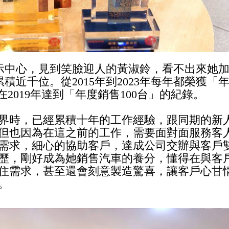
展示中心，見到笑臉迎人的黃淑鈴，看不出來她
累積近千位。從2015年到2023年每年都榮獲「
在2019年達到「年度銷售100台」的紀錄。
界時，已經累積十年的工作經驗，跟同期的新
但也因為在這之前的工作，需要面對面服務客
需求，細心的協助客戶，達成公司交辦與客戶
歷，剛好成為她銷售汽車的養分，懂得在與客
住需求，甚至還會刻意製造驚喜，讓客戶心甘
。