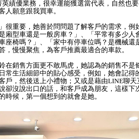
位菁英績優業務，很幸運能獲選當代表，自然也
客人願意跟我買車。
」很重要，她善於問問題了解客戶的需求，例
是廂型車還是一般房車？」、「平常有多少人
車座椅嗎？」、「家中有停車位嗎？是機械還
答，慢慢聚焦，為客戶推薦最適合的車款。
鈴在銷售方面更不敢馬虎，她認為的銷售不是
日常生活細節中的貼心感受，例如，她會記得
客戶，然後送上小禮物；又或是藉由LINE聊天
說卻沒說出口的話，和客戶成為朋友，這樣下
的時候，第一個想到的就會是她。