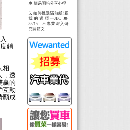
車 簡易開箱分享心得
如何挑選隔熱紙?跟
我的選擇—JEC J8-
35/15—不專業深入研
究開箱文
加入
年度銷
人相
人，透
雙贏的
戶互動
情願成