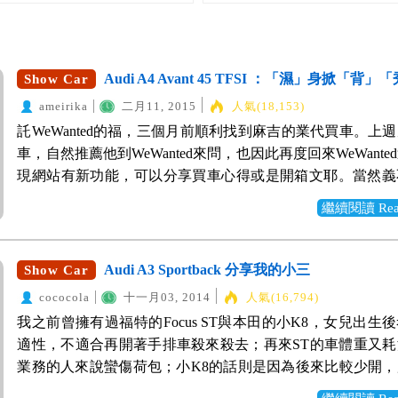
Audi A4 Avant 45 TFSI ：「濕」身掀「背」
Show Car
ameirika
二月11, 2015
人氣(18,153)
託WeWanted的福，三個月前順利找到麻吉的業代買車。上
車，自然推薦他到WeWanted來問，也因此再度回來WeWante
現網站有新功能，可以分享買車心得或是開箱文耶。當然義
享一下我的小白白(老婆取的名字...總覺得有點不man XD)
繼續閱讀 Read 
車好像已經過了開箱跟購車心得的賞味期，那就改選個Show 
類，簡單的分享一下我的A4吧！ 我替小小白加裝S line套
後保桿、側裙、十八吋鋁圈，還有內裝的黑頂蓬、S line平
Audi A3 Sportback 分享我的小三
Show Car
等，原本已經很讚的內裝質感，不管是縫線、接合處或是
cococola
十一月03, 2014
人氣(16,794)
硬，都有相當細膩的表現，經過S line加持後，質感更上
我之前曾擁有過福特的Focus ST與本田的小K8，女兒出生
Audi的造車工藝，不愧名列1A2B之首(笑，我知道不是排在
適性，不適合再開著手排車殺來殺去；再來ST的車體重又
害，自爽而已...)！ 這陣子使用心得!嗯，對於A4的動力
業務的人來說蠻傷荷包；小K8的話則是因為後來比較少開
意，說走就走的油門反應很給力，讓我常會不自覺會大腳踩
併賣掉了。其實一直都滿喜歡奧迪的車，有考慮買它們的掀
受黏在椅背上的感覺；而煞車的制動力不錯，配得上車子的