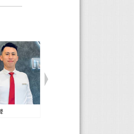
！) (從
了一個腰
車，平常也
以按啊！
兩側也有往
微換過一
還有內建
“四輪”交
下來之後要
老車有個好
看！
對於許多玩
先熟悉原裝
希望進行一
但也因為照
,我想老車
個移動的樂
體的視覺就
是方向盤，
不只是自己
一起享受
聲
Honda 廖志豪