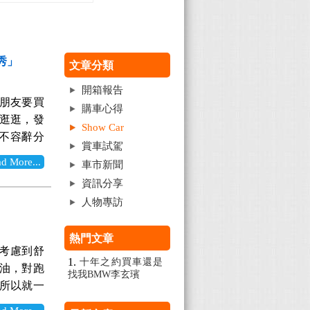
「秀」
文章分類
開箱報告
週朋友要買
購車心得
d逛逛，發
Show Car
不容辭分
賞車試駕
，不過我的
More...
車市新聞
Car的分
資訊分享
件，包含前
人物專訪
底方向盤等
座椅的軟
熱門文章
一層樓了！
後考慮到舒
前面就最厲
十年之約買車還是
耗油，對跑
表現非常滿
找我BMW李玄璸
，所以就一
下去，享
背車款，
馬力，總