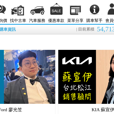
詢價
找中古車
汽車服務
優惠車款
菜單分享
購車幫手
會員
54,71
| 目前累積
8月購車資訊
Ford 廖光笠
KIA 蘇宣