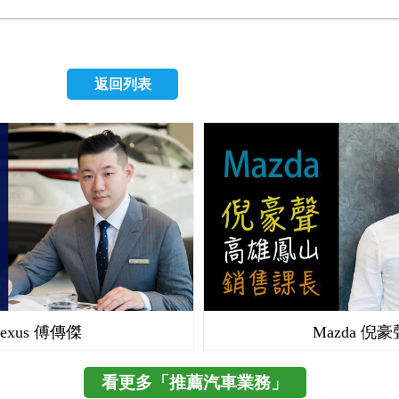
是調頻廣播的畫面。) (S line的平底方向盤跟儀表板，帥氣啊
度的對稱，多了一些變化，因為我比較常開車，在椅子上放
開了十幾年換車之後我便宜買下的,原本的車主很沒有很操
天窗往內拍，跟副駕駛座比起來，駕駛座好多東西可以看可
靠，坐起來比較舒服。 後座空間其實很舒適，座椅的左右
是代步用，車況相當不錯，接手後也沒有花太多錢整理，稍
牛仔不忙、駕駛好忙) 謝謝收看！
前延伸的部分，更有包覆性，坐進去以後也不會覺得侷促，
些簡單配件與油品而已，這也算是我人生當中一次有自己的
ISOFIX的座腳，目前是還沒有小孩可以用，但是有先預留
返回列表
通工具，騎車這麼久的我,當下心情其實滿雀躍的XD 日系
安裝嬰兒座椅就很方便了。 最後用天窗作為總結吧，謝謝收
處,配置基本上大同小異,所以一開始滿容易就上手的,而K8
家而言是個改車尬車的好夥伴,不過對“車齡”尚淺的我來說,
車的風味,在慢慢地摸索自己的駕車風格，之後有機會也會
些比較具有個人特色的改裝囉。 很多人說老車需要照顧,
顧才會越來越懂車,同時也可以從老車上看到過往時代的精神
就像U2或是披頭四一樣,值得慢慢一聽再聽、慢慢體驗整
趣。 老車的好處就是沒有太多的電子零件可以壞，而且整
簡單，不會有一堆發光的LED在干擾駕駛，而方向盤就只
沒有什麼音量控制什麼的額外功能，簡單就是美感。 駕車
能夠享受這個移動的樂趣，更重要的是可以與共乘者共享，
Lexus 傅傳傑
Mazda 倪豪
著抵達目的前的美好時光。
看更多「推薦汽車業務」