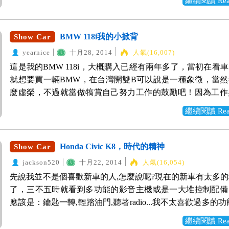
繼續閱讀 Read 
剛好A3改款，還滿喜歡它的型，所以就決定買A3囉！ 不過
不能說走就走，說停不停吧!？底盤跟懸吊系統扎實，行路
型流線好看就買，還有很多其他的優點讓我決定買A3 Sportba
不影響乘坐的舒適度。加上外觀與內裝經過S line套件的加持
說車內空間大，原廠重低音，平常開車聽重音樂很享受!而且
BMW 118i我的小掀背
Show Car
一輛家用車變成一輛運動風格的跑旅車，帥氣度在我心中
省油，操控性也不錯，和我以往開的車滿不同的~至於缺點嘛，
發！ 拍照前一天已經洗好車了，結果當天出門後竟然給我
yearnice
十月28, 2014
人氣(16,007)
來開到現在，真的沒什麼好挑剔的~硬要講，就是保養的花
雨，小白白的純白演出變成朦朧的濕身秀了...所以車身不是
這是我的BMW 118i，大概購入已經有兩年多了，當初在看
產車高些，但保養是必須的，反正買車之前都有先評估過了
位看倌請多多包涵啊！ (帥氣車頭＋殺氣頭燈＋S Line空力
就想要買一輛BMW，在台灣開雙B可以說是一種象徵，當
可以接受囉～ A3買回家以後，做了一些改裝，有些是為了
帥！帥！，因為很重要，所以要講三次。) (空力套件與輪
麼虛榮，不過就當做犒賞自己努力工作的鼓勵吧！因為工作
覺，有些純粹是視覺，都是為了更有自己的風格： 1.方向盤
車側線條美啊！) (來一張偏個角度的車屁股，雙出尾管，
停車位大小以及適合自己的使用，並沒選擇更大空間的等
底方向盤 2.Tomei複筒式高低軟硬可調避震器 3.Q桑中尾段
繼續閱讀 Read 
(這張有點向原廠型錄致敬的意味，有去過Audi展間的人一
BMW入門小掀背118i，它可以滿足我在城市中通勤以及偶
含ARMA電動閥門 4.Reiger CARBON Look 雙邊雙出
們的型錄封面都是車燈，可是不熟Audi的人覺「啊怎麼都
駕的樂趣，而雙B的價值不只是品牌而已，讓人滿意的還有
5.CARBON後視鏡 6.原廠選配全景天窗跟感應鑰匙 每次開
(45 TFSI 前面的45印象中是加速度值，當然越高馬力越大，現
的安全性，像我這種常在車上移動的人，德國車的車身結構
Honda Civic K8，時代的精神
Show Car
Audi的好，讓人放心的安全性舒適性以及靈活的操控性確
已經不在車尾寫排氣量了，好潮啊！) (他的名字叫A4，有
系統讓我除了舒適的出門以外，還可以平安的回家，我想這
能說，換了進口車就真的回不去了！ 跟大家分享一下我的
jackson520
十月22, 2014
人氣(16,054)
尾燈～) (驗明正身：S Line名牌) (我承認，當初這個18吋
廠徽最重要的價值了吧！（當然還有小小虛榮感！）。 帥
▽A3的照片是之前與老公參加車聚活動的時候拍的～ ▽
先說我並不是個喜歡新車的人,怎麼說呢?現在的新車有太多
壓死駱駝的最後一根稻草，太帥了，不過拍著拍著，覺得裡
還有除了車廠標誌以外最好辨識的雙腎型水箱罩。 車門上
▽ST的內裝跟外觀
了，三不五時就看到多功能的影音主機或是一大堆控制配備
好像稍微低調了一點...看來之後的改裝這裡會是第一步，千
條線條是直線，而在靠近車底的卻是一道美麗的弧線，這樣
應該是：鑰匙一轉,輕踏油門,聽著radio...我不太喜歡過多的功
足下，所以就從車輪開始吧！) (排檔頭看起來很有檔頭！
常好看。 短短的車尾。 內裝部分還蠻有科技感的，特別
對我來說一台好車就是要簡單好上手,油門踩了就可以帶我
車自動熄火的控制紐) (音響區跟冷氣區的控制介面) (還有
座前面手套箱上的一個線條以及牌檔桿底座的造型，讓整部
繼續閱讀 Read 
我的目的地，這樣就夠了。 這台Honda Civic K8原來是父