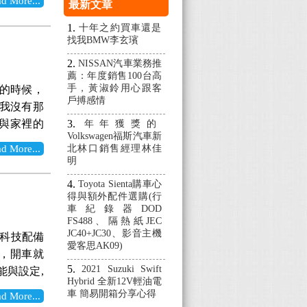
More...
最新文章
也不只是外
感受清晰卻
ck，比如
十年之約買車還是
，讓A4從
找我BMW李玄璸
A3真的很
簡直大爆
嗯...買
NISSAN汽車業務推
下起毛毛
薦：年度銷售100台高
費比一般國
很乾淨，各
手，黃淑鈴用心跟客
車的時候，
，所以還
戶搏感情
下巴＝帥！
然我沒有那
開起來的感
圈的展示，
與家裡的
年年獲獎的
改成S3平
霸氣噴射)
Volkswagen福斯汽車新
級，選擇
四出排氣管
More...
北林口銷售經理林佳
定知道，他
爾到郊外操
明
式樣後下擾流
長一樣」)
高於國產車
都能感受到
Toyota Sienta購車心
在Audi
以及安全
得與額外配件選購(行
實很好，只
個迷人的車
就是藍白
車紀錄器DOD
愛車們吧！
FS488、隔熱紙JEC
大腳確實是
氣的車頭，
小K8～
JC40+JC30、影音主機
的科技配備
面的煞車
靠近門把那
愛客思AK09)
，開車就
里之行始於
的組合非
2021 Suzuki Swift
能與設定,
左邊的是停
喜歡副駕駛
Hybrid 全新12V輕油電
愉快的抵達
螢幕，現在
車 簡易開箱分享心得
車不會過
More...
親朋友的車,