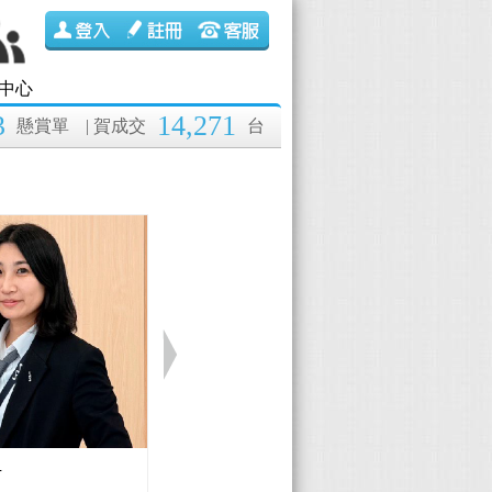
中心
3
14,271
懸賞單
| 賀成交
台
伊
Lexus 黃國彰