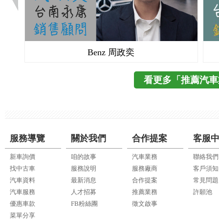
Benz 周政奕
看更多「推薦汽車
服務導覽
關於我們
合作提案
客服
新車詢價
咱的故事
汽車業務
聯絡我們
找中古車
服務說明
服務廠商
客戶須知
汽車資料
最新消息
合作提案
常見問題
汽車服務
人才招募
推薦業務
許願池
優惠車款
FB粉絲團
徵文啟事
菜單分享