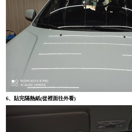
6、貼完隔熱紙(從裡面往外看)