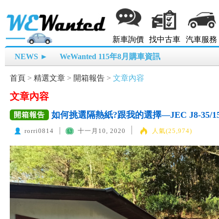
新車詢價
找中古車
汽車服務
NEWS ►
WeWanted 115年8月購車資訊
首頁
>
精選文章
>
開箱報告
>
文章內容
文章內容
如何挑選隔熱紙?跟我的選擇—JEC J8-35
開箱報告
rorri0814
十一月10, 2020
人氣(25,974)