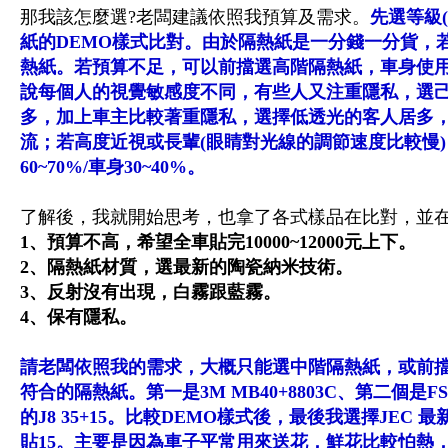
那我該怎麼選?老闆建議依照我預算及需求。
先選等級
紙的DEMO樣式比對。由於隔熱紙是一分錢一分貨，
熱紙。若預算不足，可以前擋選高階隔熱紙，車身使用
說每個人的視覺敏感度不同，有些人又注重隱私，選
多，加上車主比較著重隱私，選擇低透光的客人居多，大
流；若高度近視或長輩(眼睛對光線的調節速度比較慢
60~70%/車身30~40%。
了解後，我就開始思考，也拿了各式樣品在比對，並
1、預算不高，希望全車貼完10000~12000元上下。
2、隔熱紙材質，選最新的陶瓷納米技術。
3、反射沒有出現，白霧跟藍霧。
4、保有隱私。
請老闆依照我的需求，大概只能選中階隔熱紙，或前
符合的隔熱紙。第一是3M MB40+8803C、第二個是FS
的J8 35+15。比較DEMO樣式後
，最後我選擇JEC 最
貼15。主要是因為車子平常用來送花，鮮花比較怕熱，