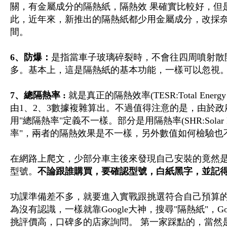
關，有金屬成分的隔熱紙，隔熱效 果確實比較好，但是
此，近年來，新推出的隔熱紙都少用金屬成分，改採奈
間。
6、防爆：
是指當車子玻璃碎裂時，不會往四周噴射散
多。基本上，這是隔熱紙的基本功能，一樣可以忽視
7、總隔熱率 :
就是真正的隔熱效率(TESR:Total Energy
由1、2、3數據複雜算出。不過值得注意的是，由於
用"總隔熱率"定義不一樣。部分是用隔熱率(SHR:Solar He
率"，兩者的隔熱效果是不一樣，另外數值如何檢驗也
在網路上爬文，少部分車主後來發現自己安裝的竟然
型號。
不論跟誰購買，要確認型號，白紙黑字，並記
功課準備差不多，就要進入實戰跟挑選符合自己預算
為沒有認識，一樣就靠Google大神，搜尋"隔熱紙"，
挑評價高，口碑多的店家詢問。 第一家踩點的，當然