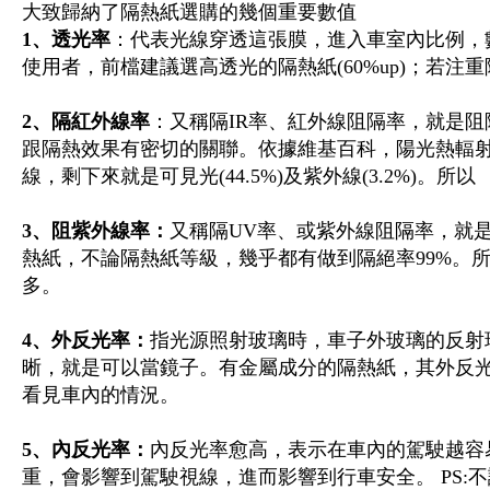
大致歸納了隔熱紙選購的幾個重要數值
1、透光率
：代表光線穿透這張膜，進入車室內比例，
使用者，前檔建議選高透光的隔熱紙(60%up)；若注重隱
2、隔紅外線率
：又稱隔IR率、紅外線阻隔率，就是阻
跟隔熱效果有密切的關聯。依據維基百科，陽光熱輻射(熱能
線，剩下來就是可見光(44.5%)及紫外線(3.2%)。
3、阻紫外線率：
又稱隔UV率、或紫外線阻隔率，就
熱紙，不論隔熱紙等級，幾乎都有做到隔絕率99%。
多。
4、外反光率：
指光源照射玻璃時，車子外玻璃的反射
晰，就是可以當鏡子。有金屬成分的隔熱紙，其外反光
看見車內的情況。
5、內反光率：
內反光率愈高，表示在車內的駕駛越容
重，會影響到駕駛視線，進而影響到行車安全。 PS: