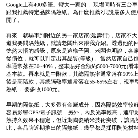
Google上有400多筆。蠻大一家的， 現場同時有
跟我推薦特定品牌隔熱紙。為什麼推薦?只說最多人使
開了。
再來，就驅車到附近的另一家店家(延壽街)，店家不
道我要問隔熱紙，就請老闆出來跟我介紹。透過他的
恍然大悟的感覺，原來是這樣子阿。老闆也明說，各
從價位，就可以判定出其品質(等級)， 當然店家自己也
率通常落在30~40%，整車貼好金額約5000-7000
基本款。再來就是中階款，其總隔熱率通常落在50%上下，
後是高階款，其總隔熱率通常落在55-65%左右，視車型整
熱紙， 要多收1000元。
早期的隔熱紙，大多帶有金屬成分，因為隔熱效率較
容易影響GPS/電子訊號，另外，內反光率較高，連
熱持久效果不穩定，但近期陶瓷納米技術突破 ，讓隔
此，各品牌近期推出的隔熱紙，幾乎都是採用陶瓷材