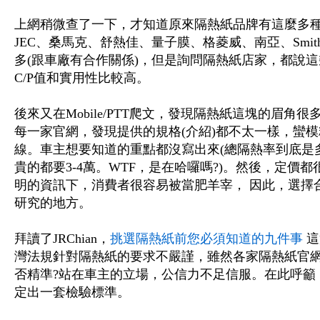
上網稍微查了一下，才知道原來隔熱紙品牌有這麼多種，3M、
JEC、桑馬克、舒熱佳、量子膜、格菱威、南亞、Smith
多(跟車廠有合作關係)，但是詢問隔熱紙店家，都說
C/P值和實用性比較高。
後來又在Mobile/PTT爬文，發現隔熱紙這塊的眉角
每一家官網，發現提供的規格(介紹)都不太一樣，蠻
線。車主想要知道的重點都沒寫出來(總隔熱率到底是多少
貴的都要3-4萬。WTF，是在哈囉嗎?)。然後，定
明的資訊下，消費者很容易被當肥羊宰， 因此，選擇
研究的地方。
拜讀了JRChian，
挑選隔熱紙前您必須知道的九件事
這
灣法規針對隔熱紙的要求不嚴謹，雖然各家隔熱紙官網
否精準?站在車主的立場，公信力不足信服。在此呼籲
定出一套檢驗標準。