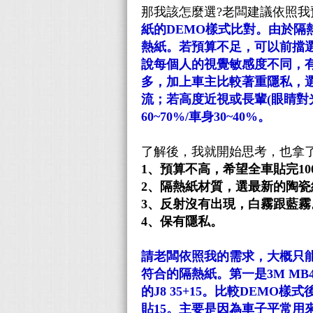
那我該怎麼選?老闆建議依照我
紙的DEMO樣式比對。由於隔
熱紙。若預算不足，可以前擋
說每個人的視覺敏感度不同，
多，加上車主比較著重隱私，選
流；若高度近視或長輩(眼睛對
60~70%/車身30~40%。
了解後，我就開始思考，也拿
1、預算不高，希望全車貼完1000
2、隔熱紙材質，選最新的陶瓷
3、反射沒有出現，白霧跟藍霧
4、保有隱私。
請老闆依照我的需求，大概只
符合的隔熱紙。第一是3M MB40
的J8 35+15。比較DEMO樣式
貼15。主要是因為車子平常用