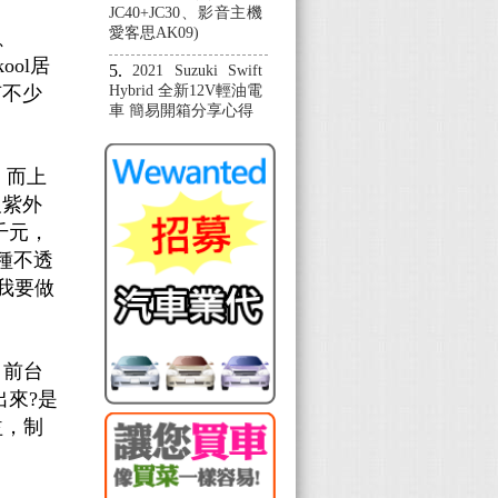
JC40+JC30、影音主機
愛客思AK09)
、
ool居
2021 Suzuki Swift
有不少
Hybrid 全新12V輕油電
車 簡易開箱分享心得
，而上
及紫外
千元，
種不透
我要做
目前台
來?是
益，制