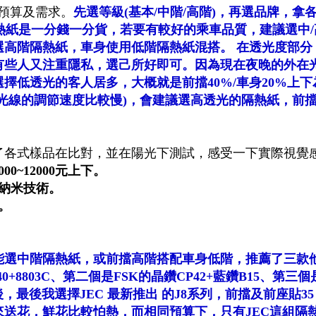
預算及需求。
先選等級(基本/中階/高階)，再選品牌，拿
熱紙是一分錢一分貨，若要有較好的乘車品質，建議選中/
選高階隔熱紙，車身使用低階隔熱紙混搭。 在透光度部分
有些人又注重隱私，選己所好即可。因為現在夜晚的外在
擇低透光的客人居多，大概就是前擋40%/車身20%上下
光線的調節速度比較慢)，會建議選高透光的隔熱紙，前
了各式樣品在比對，並在陽光下測試，感受一下實際視覺
0~12000元上下。
納米技術。
。
能選中階隔熱紙，或前擋高階搭配車身低階，推薦了
三款
+8803C、第二個是FSK的晶鑽CP42+藍鑽B15、第三個
後
，最後我選擇JEC 最新推出 的J8系列，前擋及前座貼3
來送花，鮮花比較怕熱，而相同預算下，只有JEC這組隔