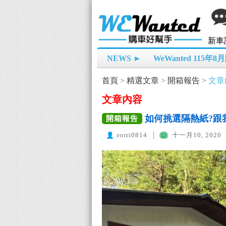
新車
NEWS ►
WeWanted 115年
首頁
>
精選文章
>
開箱報告
>
文章
文章內容
如何挑選隔熱紙?跟我
開箱報告
rorri0814
十一月10, 2020