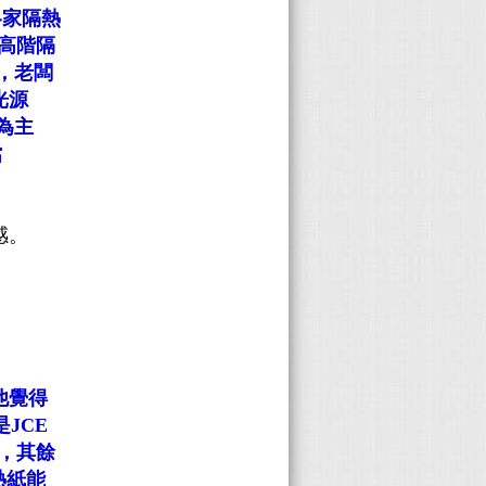
各家隔熱
高階隔
，老闆
光源
為主
擋
感。
他覺得
是JCE
5，其餘
熱紙能