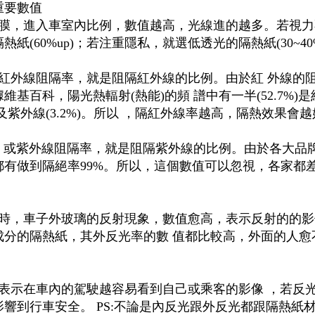
重要數值
膜，進入車室內比例，數值越高，光線進的越多。若視力
(60%up)；若注重隱私，就選低透光的隔熱紙(30~40
、紅外線阻隔率，就是阻隔紅外線的比例。由於紅 外線的
基百科，陽光熱輻射(熱能)的頻 譜中有一半(52.7%)是
)及紫外線(3.2%)。所以 ，隔紅外線率越高，隔熱效果會
、或紫外線阻隔率，就是阻隔紫外線的比例。由於各大品
有做到隔絕率99%。所以，這個數值可以忽視，各家都
時，車子外玻璃的反射現象，數值愈高，表示反射的的影
成分的隔熱紙，其外反光率的數 值都比較高，外面的人愈
表示在車內的駕駛越容易看到自己或乘客的影像 ，若反
響到行車安全。 PS:不論是內反光跟外反光都跟隔熱紙