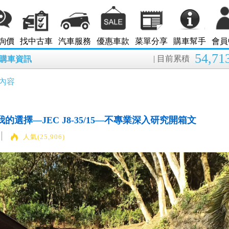
詢價
找中古車
汽車服務
優惠車款
菜單分享
購車幫手
會員
54,71
| 目前累積
8月購車資訊
內容
的選擇—JEC J8-35/15—不專業深入研究開箱文
人氣(25,906)