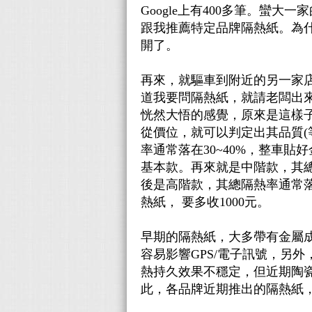
Google上有400多筆。蠻
跟我推薦特定品牌隔熱紙。為
開了。
再來，就驅車到附近的另一家店
道我要問隔熱紙，就請老闆出
恍然大悟的感覺，原來是這樣
從價位，就可以判定出其品質(等
率通常落在30~40%，整車貼好
基本款。再來就是中階款，其總隔
後是高階款，其總隔熱率通常落在5
熱紙， 要多收1000元。
早期的隔熱紙，大多帶有金屬
容易影響GPS/電子訊號，另
熱持久效果不穩定，但近期陶瓷
此，各品牌近期推出的隔熱紙