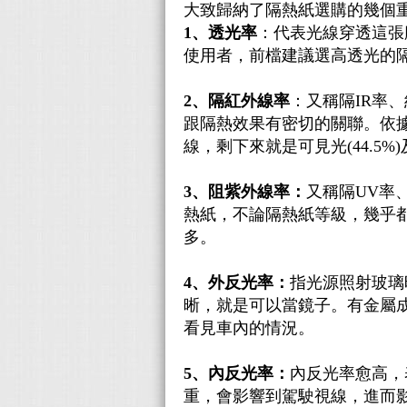
大致歸納了隔熱紙選購的幾個
1、透光率
：代表光線穿透這張
使用者，前檔建議選高透光的隔熱紙
2、隔紅外線率
：又稱隔IR率
跟隔熱效果有密切的關聯。依據維
線，剩下來就是可見光(44.5%
3、阻紫外線率：
又稱隔UV率
熱紙，不論隔熱紙等級，幾乎都
多。
4、外反光率：
指光源照射玻璃
晰，就是可以當鏡子。有金屬
看見車內的情況。
5、內反光率：
內反光率愈高，
重，會影響到駕駛視線，進而影