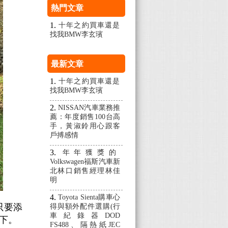
熱門文章
十年之約買車還是
找我BMW李玄璸
最新文章
十年之約買車還是
找我BMW李玄璸
NISSAN汽車業務推
薦：年度銷售100台高
手，黃淑鈴用心跟客
戶搏感情
年年獲獎的
Volkswagen福斯汽車新
北林口銷售經理林佳
明
Toyota Sienta購車心
只要添
得與額外配件選購(行
車紀錄器DOD
下。
FS488、隔熱紙JEC