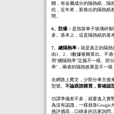
關，有金屬成分的隔熱紙，隔熱
此，近年來，新推出的隔熱紙都
間。
6、防爆：
是指當車子玻璃碎裂
多。基本上，這是隔熱紙的基
7、總隔熱率 :
就是真正的隔熱效率(T
由1、2、3數據複雜算出。不
用"總隔熱率"定義不一樣。部分是用隔熱
率"，兩者的隔熱效果是不一
在網路上爬文，少部分車主後
型號。
不論跟誰購買，要確認
功課準備差不多，就要進入實
為沒有認識，一樣就靠Google
挑評價高，口碑多的店家詢問