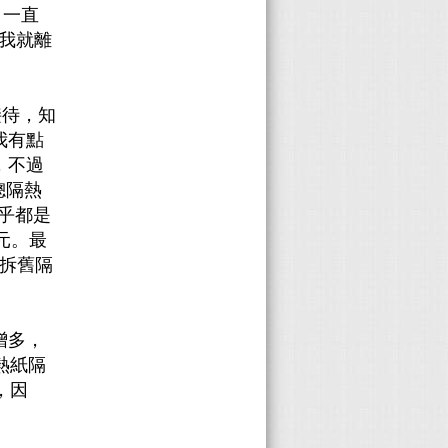
，一直
我就離
接待，知
我有點
，不過
總隔熱
幾乎都是
0元。最
要拆舊隔
增多，
熱紙隔
，因