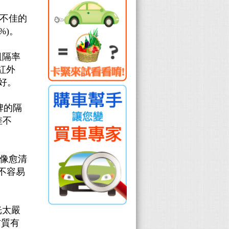
不佳的
%)。
阻隔率
紅外
越好。
牌的隔
差不
像愈清
不容易
光太嚴
材質有