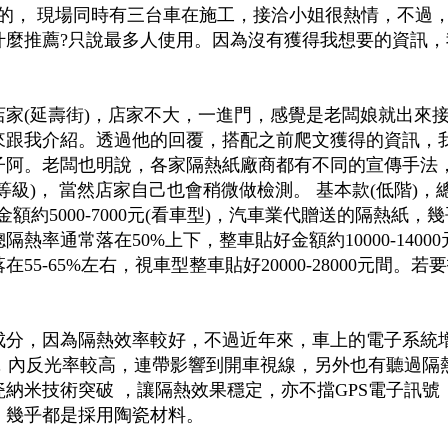
大一家的， 現場同時有三台車在施工，接洽小姐很熱情，不過
什麼推薦?只說最多人使用。因為沒有獲得我想要的資訊，
家(延壽街)，店家不大，一進門，感覺是老闆娘就出來
來跟我介紹。透過他的回覆，搭配之前爬文獲得的資訊，
子阿。老闆也明說，各家隔熱紙廠商都有不同的宣傳手法
級)， 當然店家自己也會稍微做檢測。 基本款(低階)，
金額約5000-7000元(看車型)，汽車業代贈送的隔熱紙，
熱率通常落在50%上下，整車貼好金額約10000-1400
5-65%左右，視車型整車貼好20000-28000元間。若
成分，因為隔熱效率較好，不過近年來，車上的電子系統
外，內反光率較高，連帶影響到開車視線，另外也有聽過隔
納米技術突破 ，讓隔熱效果穩定，亦不擋GPS電子訊號
，幾乎都是採用陶瓷材料。