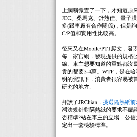
上網稍微查了一下，才知道原來隔熱
JEC、桑馬克、舒熱佳、量子膜、
多(跟車廠有合作關係)，但是
C/P值和實用性比較高。
後來又在Mobile/PTT爬文
每一家官網，發現提供的規格(
線。車主想要知道的重點都沒寫出
貴的都要3-4萬。WTF，是
明的資訊下，消費者很容易被
研究的地方。
拜讀了JRChian，
挑選隔熱紙前
灣法規針對隔熱紙的要求不嚴
否精準?站在車主的立場，公信
定出一套檢驗標準。