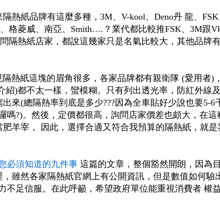
紙品牌有這麼多種，3M、V-kool、Deno丹 龍、FSK
格菱威、南亞、Smith….？業代都比較推FSK、3M跟Vk
詢問隔熱紙店家，都說這幾家只是名氣比較大，其他品牌
，發現隔熱紙這塊的眉角很多，各家品牌都有親衛隊 (愛用者)
介紹)都不太一樣，蠻模糊。只有列出透光率，防紅外線
來(總隔熱率到底是多少???因為全車貼好少說也要5-6
在哈囉嗎?)。然後，定價都很高，詢問店家價差也頗大，在這
當肥羊宰， 因此，選擇合適又符合我預算的隔熱紙，就是
您必須知道的九件事
這篇的文章，整個豁然開朗，因為
謹，雖然各家隔熱紙官網上有公開資訊，但是數值如何驗出
力不足信服。在此呼籲，希望政府單位能重視消費者 權