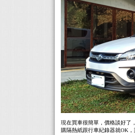
現在買車很簡單，價格談好了
購隔熱紙跟行車紀錄器就OK