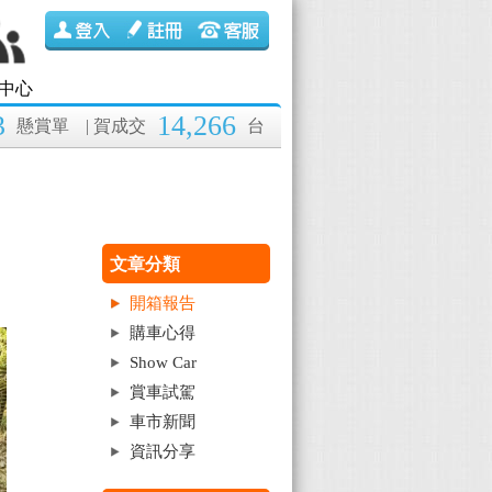
中心
3
14,266
懸賞單
| 賀成交
台
文章分類
開箱報告
購車心得
Show Car
賞車試駕
車市新聞
資訊分享