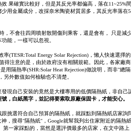
效 果確實比較好，但是其反光率都偏高，落在11~25%
少用金屬成分，改採奈米陶瓷材質居多，其反光率落在5~
時，不會往四周噴射散開傷到乘客，還是會有， 只是減
本功能，一樣可以忽視。
ESR:Total Energy Solar Rejection)，懶人快速選
過值得注意的是，由於政府沒有相關規範。因此，各家廠商
率(SHR:Solar Heat Rejection)做說明，而非"總
樣，另外數值如何檢驗也不清楚。
來發現自己安裝的竟然是大樓專用的低價隔熱紙，非自己
型號，白紙黑字，並記得要索取原廠保固卡，才能安心。
戰跟挑選符合自己預算的隔熱紙，就踩點到隔熱紙店家詢
大神，搜尋"隔熱紙"，Google就幫我列出住家附近的隔熱
。 第一家踩點的，當然是選評價最多的店家，在文中路上