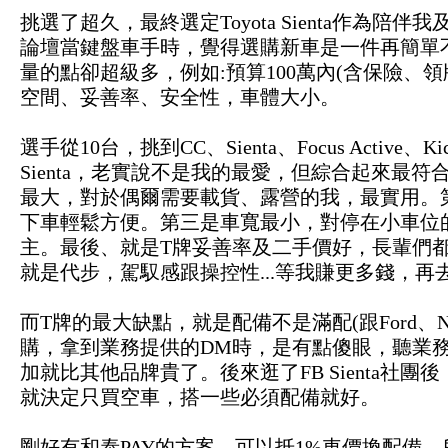
挑選了超久，最終選定Toyota Sienta作為
論壇當鍵盤車手時，覺得選購新車是一件再簡單
量的點卻超級多，例如:預算100萬內(含保險、
空間、妥善率、安全性，車體大小。
選手從10台，挑到CC、Sienta、Focus Activ
Sienta，老實說不是我的最愛，但綜合起來最符
最大，對於偶爾需要載貨、露營的我，最實用。第二
下車輕鬆方便。第三是車寬最小，對停在小車位
主。最後、就是T牌妥善率及二手價好，長輩們
就是代步，駕馭感跟操控性...等我賺更多錢，再去
而T牌的最大缺點，就是配備不是滿配(跟Ford、N
購，拿到業務提供的DM時，是有點傻眼，聽業
加就比其他品牌貴了。後來逛了FB Sienta社
就決定只買空車，搭一些必須配備就好。
剛好有和泰PAY的方案，可以抵1%車價換配備。所