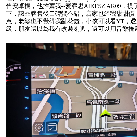
售安卓機，他推薦我--愛客思AIKESZ AK09
下，該品牌售後口碑蠻不錯，店家也給我甜甜價
意，老婆也不覺得我亂花錢，小孩可以看YT，透過D
級，朋友還以為我有改裝喇叭，還可以用音樂掩蓋S