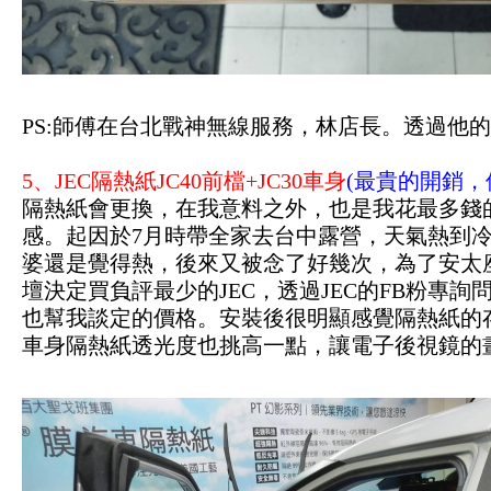
PS:師傅在台北戰神無線服務，林店長。透過他
5、JEC隔熱紙JC40前檔+JC30車身
(最貴的開銷，
隔熱紙會更換，在我意料之外，也是我花最多錢
感。起因於7月時帶全家去台中露營，天氣熱到
婆還是覺得熱，後來又被念了好幾次，為了安太
壇決定買負評最少的JEC，透過JEC的FB粉專
也幫我談定的價格。安裝後很明顯感覺隔熱紙的
車身隔熱紙透光度也挑高一點，讓電子後視鏡的