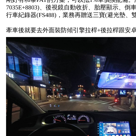
7035E+8803)、後視鏡自動收折、胎壓顯示、倒
行車紀錄器(FS488)，業務再贈送三寶(避光墊
牽車後就要去外面裝防傾引擎拉桿+後拉桿跟安