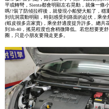
平或轉彎，Sienta都會明顯左右晃動，就像一
嗎!?裝了防傾拉桿後，就發現小船變大船了，穩
到坑洞震動明顯，時刻感受到路面的起伏，乘坐
(蝦皮很多店家賣)，乘坐舒適度提升許多。總共花
到38-40，搖晃程度也會稍微降低。若您想要
圈，只是小朋友要飛走更多。