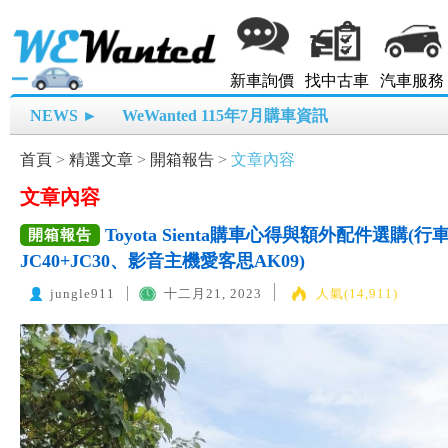
新車詢價
找中古車
汽車服務
NEWS ►
WeWanted 115年7月購車資訊
首頁
>
精選文章
>
開箱報告
>
文章內容
文章內容
Toyota Sienta購車心得與額外配件選購(行
開箱報告
JC40+JC30、影音主機愛客思AK09)
jungle911
十二月21, 2023
人氣(14,911)