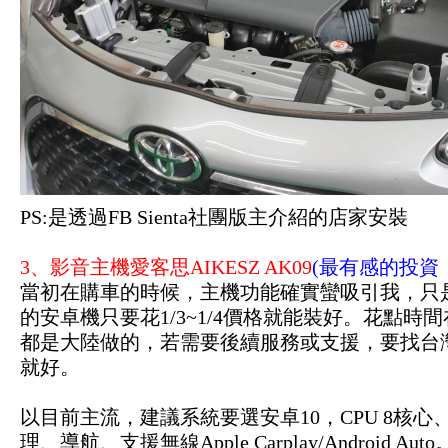
PS:是透過FB Sienta社團版主介紹的店家安裝
3、影音主機愛客思AIKESZ AK09
(最有感的投資
當初在購車的時候，主機功能確實蠻吸引我，只是T
的安卓機只要花1/3~1/4價格就能裝好。花點時間
都是大陸做的，若需要後續服務或支援，要找台
就好。
以目前主流，建議系統要選安卓10，CPU 8核心、
理、導航、支援無線Apple Carplay/Androi