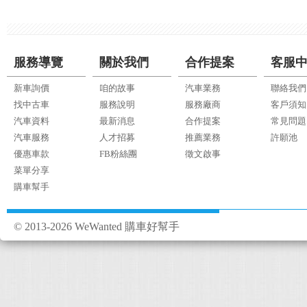
服務導覽
關於我們
合作提案
客服
新車詢價
咱的故事
汽車業務
聯絡我們
找中古車
服務說明
服務廠商
客戶須知
汽車資料
最新消息
合作提案
常見問題
汽車服務
人才招募
推薦業務
許願池
優惠車款
FB粉絲團
徵文啟事
菜單分享
購車幫手
© 2013-2026 WeWanted 購車好幫手