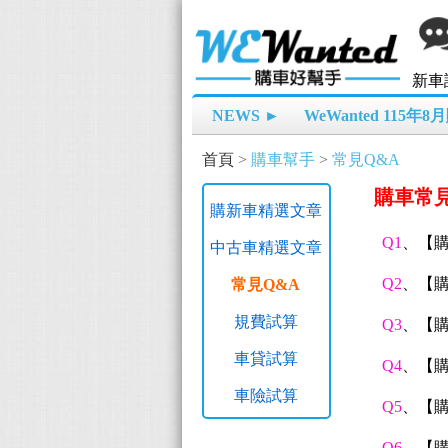
新車
NEWS ►
WeWanted 115年
首頁
>
購車幫手
>
常見Q&A
購車常見
購新車精選文章
Q1
、【
中古車精選文章
Q2
、【
常見Q&A
規費試算
Q3
、【
車貸試算
Q4
、【
車險試算
Q5
、【
Q6
、【