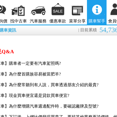
詢價
找中古車
汽車服務
優惠車款
菜單分享
購車幫手
會員
54,73
| 目前累積
8月購車資訊
Q&A
購車】購車者一定要有汽車駕照嗎?
購車】為什麼首購族容易被當肥羊?
購車】為什麼常聽到有人說，買車透過朋友介紹的最貴?
購車】現金買車便宜還是貸款買車便宜?
購車】為什麼增購汽車週邊配件時，要確認廠牌及型號?
購車】下訂後，上網比價發現買貴了，要找其他業務再談價格，他