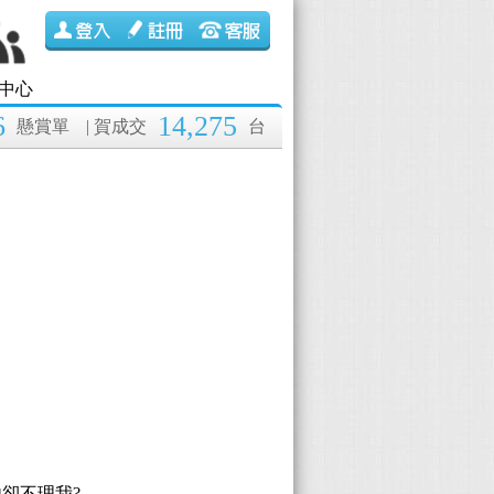
中心
6
14,275
懸賞單
| 賀成交
台
卻不理我?