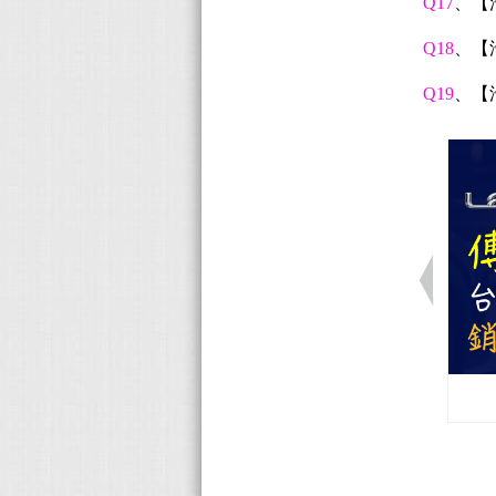
Q17
、【
Q18
、【
Q19
、【