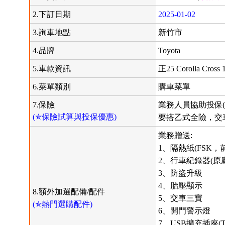
2.下訂日期
2025-01-02
3.詢車地點
新竹市
4.品牌
Toyota
5.車款資訊
正25 Corolla Cros
6.菜單類別
購車菜單
7.保險
業務人員協助投保(
(✯保險試算與投保優惠)
要搭乙式全險，交
業務贈送:
1、隔熱紙(FSK，
2、行車紀錄器(原廠
3、防盜升級
4、胎壓顯示
8.額外加選配備/配件
5、交車三寶
(✯熱門選購配件)
6、開門警示燈
7、USB擴充插座(TY