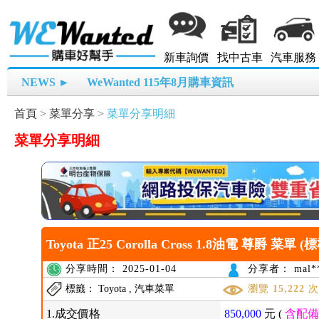
新車詢價
找中古車
汽車服務
NEWS ►
WeWanted 115年8月購車資訊
首頁
>
菜單分享
>
菜單分享明細
菜單分享明細
Toyota 正25 Corolla Cross 1.8油電 尊爵 菜單 (
分享時間： 2025-01-04
分享者： mal**
標籤： Toyota , 汽車菜單
瀏覽
15,222
1.成交價格
850,000
元 (
含配