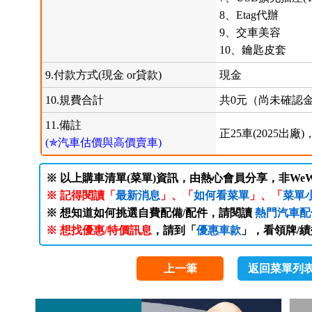
8、Etag代辦
9、交車美容
10、鑰匙皮套
9.付款方式(現金 or貸款)
現金
10.規費合計
共0元（尚未確認
11.備註
正25車(2025出廠
(✯汽車估價與高價賣車)
※ 以上購車清單(菜單)資訊，由熱心會員分享，非WeW
※ 記得閱讀「
最新消息
」、「
如何看菜單
」、「
菜單
※ 想知道如何挑選自費配備/配件，請閱讀
熱門汽車配
※ 想找優惠/特價訊息
，請到「
優惠車款
」，看領牌/
上一筆
返回菜單列