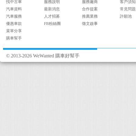
找中古車
服務說明
服務廠商
客戶須知
汽車資料
最新消息
合作提案
常見問題
汽車服務
人才招募
推薦業務
許願池
優惠車款
FB粉絲團
徵文啟事
菜單分享
購車幫手
© 2013-2026 WeWanted 購車好幫手