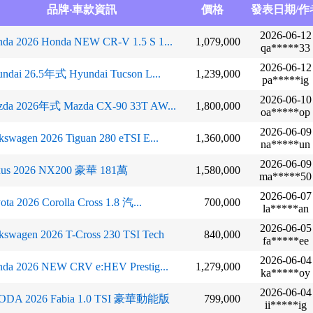
品牌‧車款資訊
價格
發表日期/作
2026-06-12
da 2026 Honda NEW CR-V 1.5 S 1...
1,079,000
qa*****33
2026-06-12
ndai 26.5年式 Hyundai Tucson L...
1,239,000
pa*****ig
2026-06-10
zda 2026年式 Mazda CX-90 33T AW...
1,800,000
oa*****op
2026-06-09
kswagen 2026 Tiguan 280 eTSI E...
1,360,000
na*****un
2026-06-09
xus 2026 NX200 豪華 181萬
1,580,000
ma*****50
2026-06-07
ota 2026 Corolla Cross 1.8 汽...
700,000
la*****an
2026-06-05
kswagen 2026 T-Cross 230 TSI Tech
840,000
fa*****ee
2026-06-04
da 2026 NEW CRV e:HEV Prestig...
1,279,000
ka*****oy
2026-06-04
ODA 2026 Fabia 1.0 TSI 豪華動能版
799,000
ii*****ig