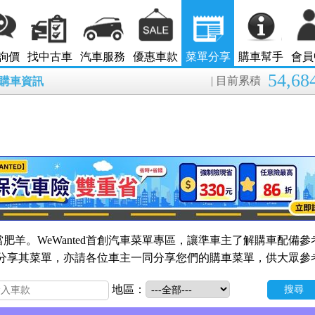
詢價
找中古車
汽車服務
優惠車款
菜單分享
購車幫手
會員
54,68
| 目前累積
7月購車資訊
肥羊。WeWanted首創汽車菜單專區，讓準車主了解購車配備參
的會員分享其菜單，亦請各位車主一同分享您們的購車菜單，供大眾參
地區：
搜尋