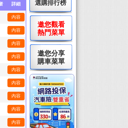
選購排行榜
者
詳細
內容
邀您觀看
內容
熱門菜單
內容
邀您分享
內容
購車菜單
內容
內容
內容
內容
內容