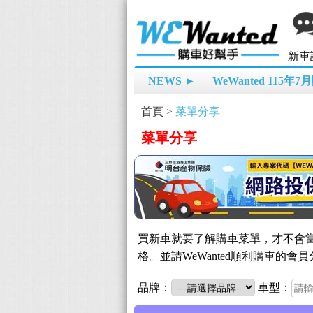
新車
NEWS ►
WeWanted 115年
首頁
>
菜單分享
菜單分享
買新車就要了解購車菜單，才不會當
格。並請WeWanted順利購車
品牌：
車型：