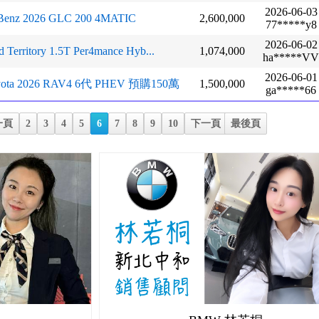
2026-06-03
Benz 2026 GLC 200 4MATIC
2,600,000
77*****y8
2026-06-02
d Territory 1.5T Per4mance Hyb...
1,074,000
ha*****V
2026-06-01
yota 2026 RAV4 6代 PHEV 預購150萬
1,500,000
ga*****66
一頁
2
3
4
5
6
7
8
9
10
下一頁
最後頁