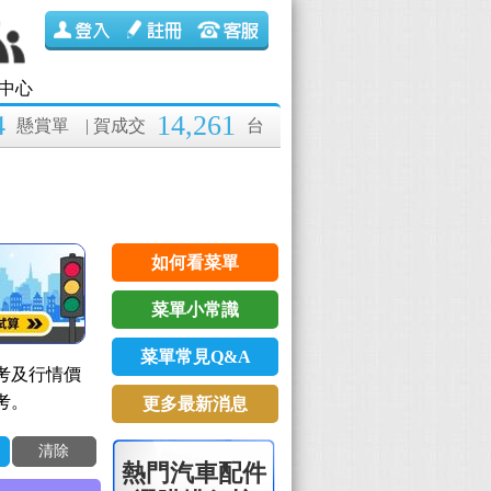
中心
4
14,261
懸賞單
| 賀成交
台
如何看菜單
菜單小常識
菜單常見Q&A
考及行情價
考。
更多最新消息
清除
熱門汽車配件