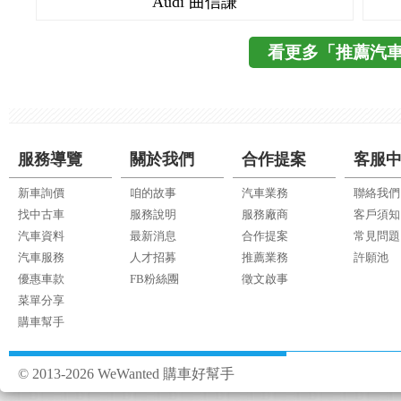
Audi 曲信謙
看更多「推薦汽
服務導覽
關於我們
合作提案
客服
新車詢價
咱的故事
汽車業務
聯絡我們
找中古車
服務說明
服務廠商
客戶須知
汽車資料
最新消息
合作提案
常見問題
汽車服務
人才招募
推薦業務
許願池
優惠車款
FB粉絲團
徵文啟事
菜單分享
購車幫手
© 2013-2026 WeWanted 購車好幫手