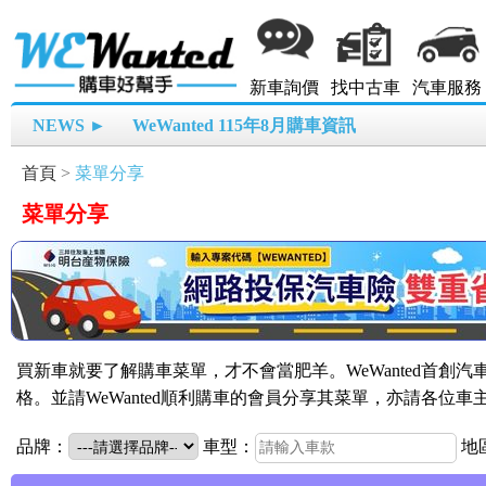
新車詢價
找中古車
汽車服務
NEWS ►
WeWanted 115年8月購車資訊
首頁
>
菜單分享
菜單分享
買新車就要了解購車菜單，才不會當肥羊。WeWanted首創
格。並請WeWanted順利購車的會員分享其菜單，亦請各位
品牌：
車型：
地