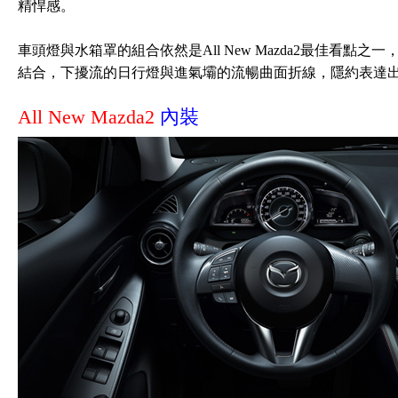
精悍感。
車頭燈與水箱罩的組合依然是All New Mazda2最佳看
結合，下擾流的日行燈與進氣壩的流暢曲面折線，隱約表達出M
All New Mazda2
內裝