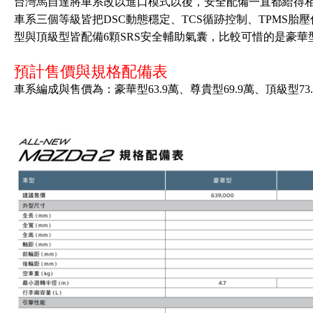
台灣馬自達將車系改以進口模式以後，安全配備一直都給得相當大方
車系三個等級皆把DSC動態穩定、TCS循跡控制、TPMS胎
型與頂級型皆配備6顆SRS安全輔助氣囊，比較可惜的是豪華型
預計售價與規格配備表
車系編成與售價為：豪華型63.9萬、尊貴型69.9萬、頂級型7