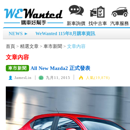
新車詢價
找中古車
汽車服務
NEWS ►
WeWanted 115年8月購車資訊
首頁
>
精選文章
>
車市新聞
>
文章內容
文章內容
All New Mazda2 正式發表
車市新聞
JamesLin
九月11, 2015
人氣(19,878)