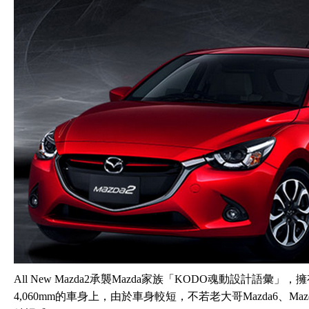
All New Mazda2承襲Mazda家族「KODO魂動設計
4,060mm的車身上，由於車身較短，不若老大哥Mazda6、