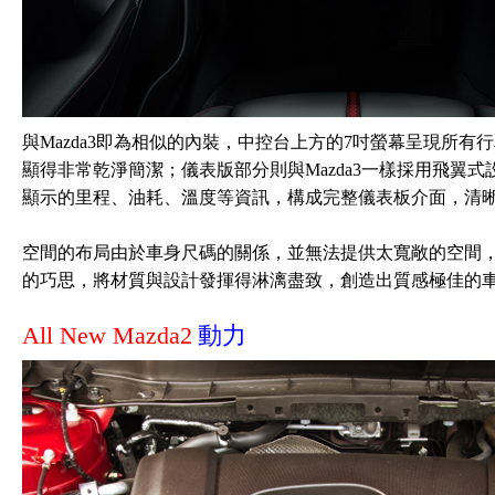
與Mazda3即為相似的內裝，中控台上方的7吋螢幕呈現所
顯得非常乾淨簡潔；儀表版部分則與Mazda3一樣採用飛翼
顯示的里程、油耗、溫度等資訊，構成完整儀表板介面，清
空間的布局由於車身尺碼的關係，並無法提供太寬敞的空間，但Al
的巧思，將材質與設計發揮得淋漓盡致，創造出質感極佳的
All New Mazda2
動力